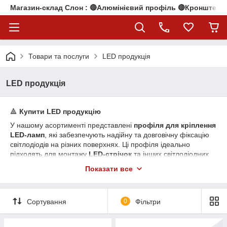
Магазин-склад Слон : 🔴Алюмінієвий профіль 🔴Кронштейни
Товари та послуги
LED продукція
LED продукція
🔺
Купити LED продукцію
У нашому асортименті представлені
профіля для кріплення
LED-ламп
, які забезпечують надійну та довговічну фіксацію
світлодіодів на різних поверхнях. Ці профіля ідеально
підходять для монтажу
LED-стрічок
та інших світлодіодних
елементів, створюючи акуратний і естетичний вигляд
Показати все
освітлення.
✅
Матеріали
— високоякісні алюмінієві сплави, стійкі до
корозії, з відмінною теплоотводною здатністю.
Сортування
0
Фільтри
🔺
Що включає в себе наш асортимент?
•
Профіля для LED-стрічок
— для створення різних