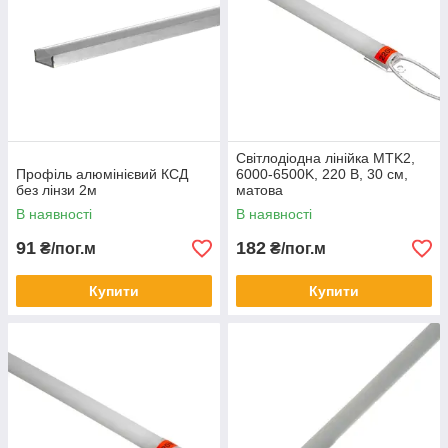
Світлодіодна лінійка MTK2,
Профіль алюмінієвий КСД
6000-6500K, 220 В, 30 см,
без лінзи 2м
матова
В наявності
В наявності
91
182
₴/пог.м
₴/пог.м
Купити
Купити