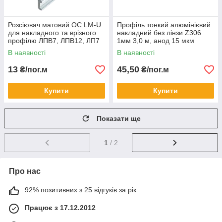
Розсіювач матовий ОС LM-U
Профіль тонкий алюмінієвий
для накладного та врізного
накладний без лінзи Z306
профілю ЛПВ7, ЛПВ12, ЛП7
1мм 3,0 м, анод 15 мкм
2м
В наявності
В наявності
13
45,50
₴/пог.м
₴/пог.м
Купити
Купити
Показати ще
1
/ 2
Про нас
92% позитивних з 25 відгуків за рік
Працює з 17.12.2012