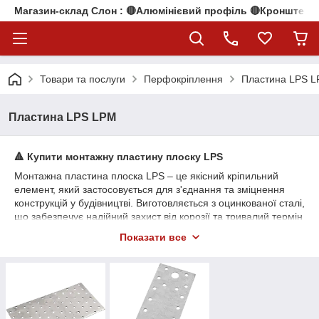
Магазин-склад Слон : 🔴Алюмінієвий профіль 🔴Кронштейни
Товари та послуги
Перфокріплення
Пластина LPS 
Пластина LPS LPM
🔺 Купити монтажну пластину плоску LPS
Монтажна пластина плоска LPS – це якісний кріпильний
елемент, який застосовується для з'єднання та зміцнення
конструкцій у будівництві. Виготовляється з оцинкованої сталі,
що забезпечує надійний захист від корозії та тривалий термін
експлуатації. Пластина LPS ідеально підходить для монтажу
Показати все
елементів кроквяних систем, а також у каркасному та
дерев'яному домобудуванні.
✅ Є послуга порізки за вашими розмірами – 8 грн/рез. Це
зручно для точного підбору довжини без зайвих витрат.
🔺 Що таке монтажна пластина плоска LPS? Монтажна