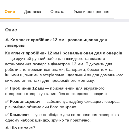
Опис
Доставка
Оплата
Умови повернення
Опис
🔺
Комплект пробійник 12 мм і розвальцювач для
люверсів
Комплект пробійник 12 мм і розвальцювач для люверсів
— це зручний ручний набір для швидкого та якісного
встановлення люверсів діаметром 12 мм. Підходить для
роботи з тентовими тканинами, банерами, брезентом та
іншими щільними матеріалами. Ідеальний як для домашнього
використання, так і для професійного монтажу.
✅
Пробійник 12 мм
— призначений для акуратного
створення отворів у тканині без пошкоджень і розривів.
✅
Розвальцювач
— забезпечує надійну фіксацію люверса,
рівномірно обжимаючи його по краях.
✅
Комплект
— усе необхідне для встановлення люверсів в
одному наборі: швидко, зручно та практично.
🔺
Що це таке?