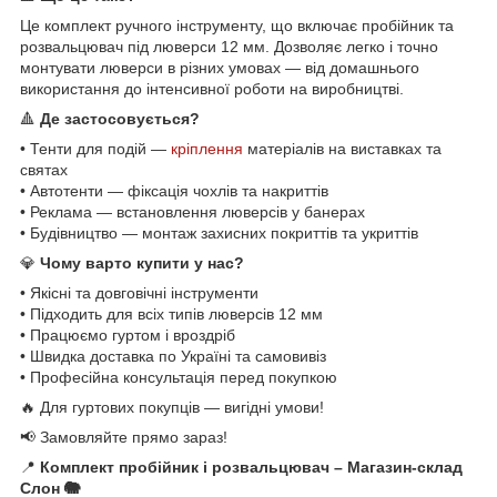
Це комплект ручного інструменту, що включає пробійник та
розвальцювач під люверси 12 мм. Дозволяє легко і точно
монтувати люверси в різних умовах — від домашнього
використання до інтенсивної роботи на виробництві.
🔺
Де застосовується?
• Тенти для подій —
кріплення
матеріалів на виставках та
святах
• Автотенти — фіксація чохлів та накриттів
• Реклама — встановлення люверсів у банерах
• Будівництво — монтаж захисних покриттів та укриттів
💎
Чому варто купити у нас?
• Якісні та довговічні інструменти
• Підходить для всіх типів люверсів 12 мм
• Працюємо гуртом і вроздріб
• Швидка доставка по Україні та самовивіз
• Професійна консультація перед покупкою
🔥 Для гуртових покупців — вигідні умови!
📢 Замовляйте прямо зараз!
📍
Комплект пробійник і розвальцювач – Магазин-склад
Слон 🐘