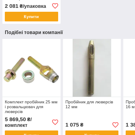
2 081
₴/упаковка
Купити
Подібні товари компанії
Комплект пробійник 25 мм
Пробійник для люверсів
Проб
і розвальцювач для
12 мм
16 
люверсів
5 869,50
₴/
1 075
1 3
₴
комплект