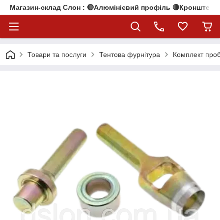
Магазин-склад Слон : 🔴Алюмінієвий профіль 🔴Кронштейни
Товари та послуги
Тентова фурнітура
Комплект проб