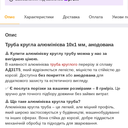
Опис
Характеристики
Доставка
Оплата
Умови п
Опис
Труба кругла алюмінієва 10х1 мм, анодована
🔺
Купити алюмінієву круглу трубу можна у нас за
вигідною ціною.
В наявності алюмінієва
труба круглого
перерізу зі сплаву
АД31Т5
, який відрізняється легкістю, міцністю та стійкістю до
корозії. Доступна
без покриття
або
анодована
для
додаткового захисту та естетичного вигляду.
✅
Є послуга порізки за вашими розмірами – 8 грн/різ.
Це
зручно для точного підбору довжини без зайвих витрат.
🔺
Що таке алюмінієва кругла труба?
Алюмінієва кругла труба – це легкий, але міцний профіль,
який широко застосовується у будівництві, машинобудуванні
та інших сферах. Вона стійка до корозії, добре піддається
механічній обробці та підходить для зварювання.