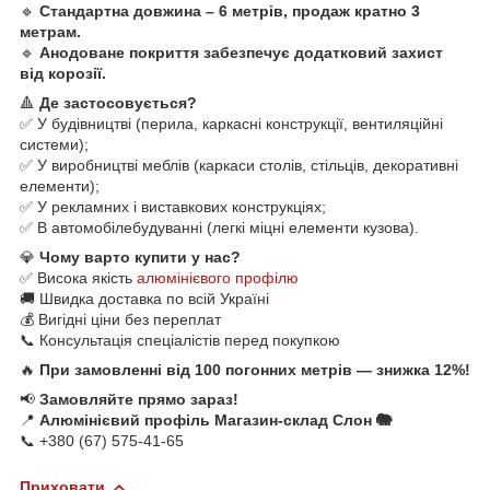
🔹
Стандартна довжина – 6 метрів, продаж кратно 3
метрам.
🔹
Анодоване покриття забезпечує додатковий захист
від корозії.
🔺
Де застосовується?
✅ У будівництві (перила, каркасні конструкції, вентиляційні
системи);
✅ У виробництві меблів (каркаси столів, стільців, декоративні
елементи);
✅ У рекламних і виставкових конструкціях;
✅ В автомобілебудуванні (легкі міцні елементи кузова).
💎
Чому варто купити у нас?
✅ Висока якість
алюмінієвого профілю
🚚 Швидка доставка по всій Україні
💰 Вигідні ціни без переплат
📞 Консультація спеціалістів перед покупкою
🔥
При замовленні від 100 погонних метрів — знижка 12%!
📢
Замовляйте прямо зараз!
📍
Алюмінієвий профіль Магазин-склад Слон 🐘
📞 +380 (67) 575-41-65
Приховати