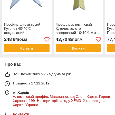
Профіль алюмінієвий
Профіль алюмінієвий
Проф
Куточок 40*40*2
Куточок золото
Куто
анодований
анодований 10*10*1 мм
Проф
248
43,70
77,
₴/пог.м
₴/пог.м
Купити
Купити
Про нас
92% позитивних з 25 відгуків за рік
Працює з 17.12.2012
м. Харків
Алюмінієвий профіль Магазин-склад Слон. Харків, Героїв
Харкова, 199. На території заводу ХЕМЗ. 2-га прохідна.,
Харків, Україна
Контакти