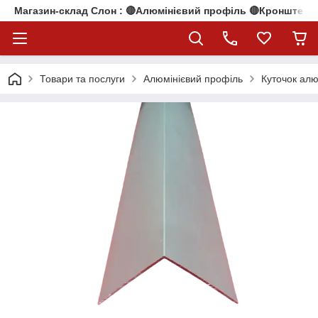
Магазин-склад Слон : 🔴Алюмінієвий профіль 🔴Кронштейни
Товари та послуги
Алюмінієвий профіль
Куточок алю