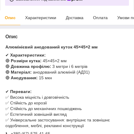
Опис
Характеристики
Доставка
Оплата
Умови п
Опис
Алюмінієвий анодований куток 45×45×2 мм
✔
Характеристики:
🔴
Розміри кутка:
45×45×2 мм
🔴
Довжина профілю:
3 метри і 6 метрів
🔴
Матеріал:
анодований алюміній (АД31)
🔴
Анодування:
15 мкн
✔
Переваги:
✅ Висока міцність і довговічність
✅ Стійкість до корозії
✅ Стійкість до механічних пошкоджень
✅ Естетичний зовнішній вигляд
✅ Універсальне застосування: внутрішнє та зовнішнє
оздоблення, меблі, рекламні конструкції
📞 +380 (67) 575-41-65