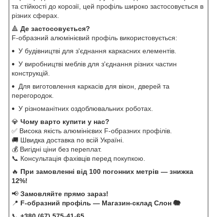
та стійкості до корозії, цей профіль широко застосовується в
різних сферах.
🔺
Де застосовується?
F-образний алюмінієвий профіль використовується:
У будівництві для з'єднання каркасних елементів.
У виробництві меблів для з'єднання різних частин
конструкцій.
Для виготовлення каркасів для вікон, дверей та
перегородок.
У різноманітних оздоблювальних роботах.
💎
Чому варто купити у нас?
✅ Висока якість алюмінієвих F-образних профілів.
🚚 Швидка доставка по всій Україні.
💰 Вигідні ціни без переплат.
📞 Консультація фахівців перед покупкою.
🔥
При замовленні від 100 погонних метрів — знижка
12%!
📢
Замовляйте прямо зараз!
📍
F-образний профіль — Магазин-склад Слон 🐘
📞
+380 (67) 575-41-65