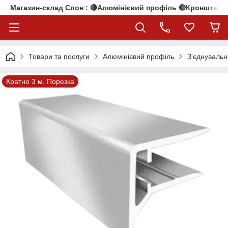
Магазин-склад Слон : 🔴Алюмінієвий профіль 🔴Кронштейни
Товари та послуги
Алюмінієвий профіль
З'єднуваль
Кратно 3 м. Порезка