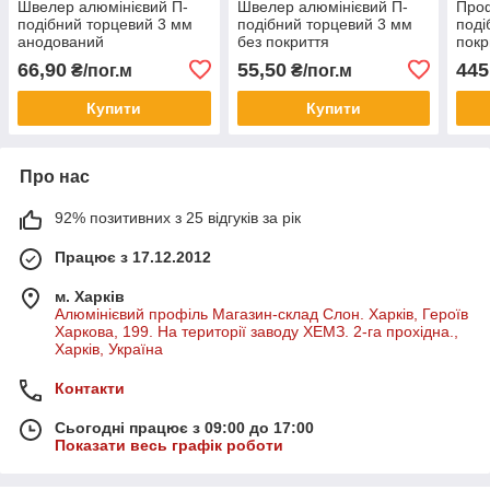
Швелер алюмінієвий П-
Швелер алюмінієвий П-
Проф
подібний торцевий 3 мм
подібний торцевий 3 мм
поді
анодований
без покриття
покр
66,90
55,50
445
₴/пог.м
₴/пог.м
Купити
Купити
Про нас
92% позитивних з 25 відгуків за рік
Працює з 17.12.2012
м. Харків
Алюмінієвий профіль Магазин-склад Слон. Харків, Героїв
Харкова, 199. На території заводу ХЕМЗ. 2-га прохідна.,
Харків, Україна
Контакти
Сьогодні працює з 09:00 до 17:00
Показати весь графік роботи