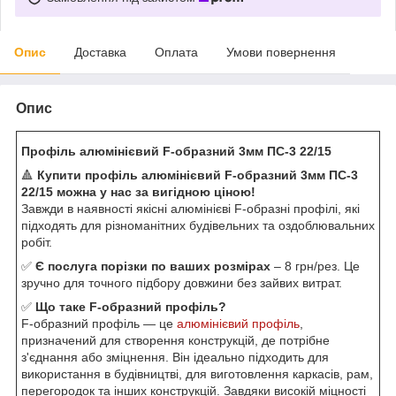
Опис
Доставка
Оплата
Умови повернення
Опис
Профіль алюмінієвий F-образний 3мм ПС-3 22/15
🔺
Купити профіль алюмінієвий F-образний 3мм ПС-3
22/15 можна у нас за вигідною ціною!
Завжди в наявності якісні алюмінієві F-образні профілі, які
підходять для різноманітних будівельних та оздоблювальних
робіт.
✅
Є послуга порізки по ваших розмірах
– 8 грн/рез. Це
зручно для точного підбору довжини без зайвих витрат.
✅
Що таке F-образний профіль?
F-образний профіль — це
алюмінієвий профіль
,
призначений для створення конструкцій, де потрібне
з'єднання або зміцнення. Він ідеально підходить для
використання в будівництві, для виготовлення каркасів, рам,
перегородок та інших конструкцій. Завдяки високій міцності