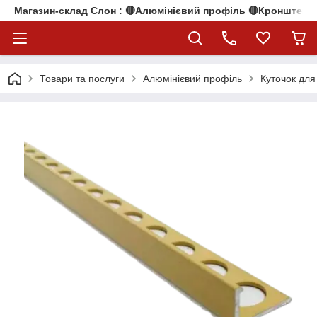
Магазин-склад Слон : 🔴Алюмінієвий профіль 🔴Кронштейни
Товари та послуги
Алюмінієвий профіль
Куточок для