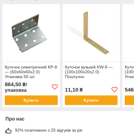
Куточок симетричний KP-8
Куточок вузький KW-8 —
Куто
— (60х60х60х2.0)
(100х100х20х2.0)
(100
Упаковка 50 шт.
Поштучно
Упак
864,50
₴/
11,10
546
₴
упаковка
Купити
Купити
Про нас
92% позитивних з 25 відгуків за рік