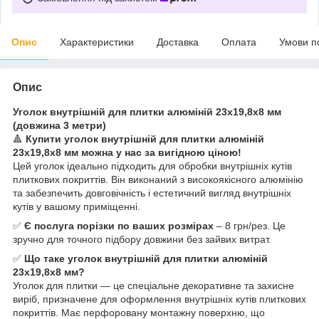
Опис
Характеристики
Доставка
Оплата
Умови п
Опис
Уголок внутрішній для плитки алюміній 23х19,8х8 мм
(довжина 3 метри)
🔺
Купити уголок внутрішній для плитки алюміній
23х19,8х8 мм можна у нас за вигідною ціною!
Цей уголок ідеально підходить для обробки внутрішніх кутів
плиткових покриттів. Він виконаний з високоякісного алюмінію
та забезпечить довговічність і естетичний вигляд внутрішніх
кутів у вашому приміщенні.
✅
Є послуга порізки по ваших розмірах
– 8 грн/рез. Це
зручно для точного підбору довжини без зайвих витрат.
✅
Що таке уголок внутрішній для плитки алюміній
23х19,8х8 мм?
Уголок для плитки — це спеціальне декоративне та захисне
виріб, призначене для оформлення внутрішніх кутів плиткових
покриттів. Має перфоровану монтажну поверхню, що