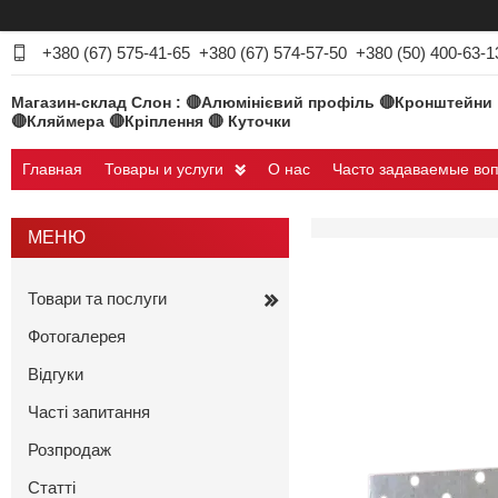
+380 (67) 575-41-65
+380 (67) 574-57-50
+380 (50) 400-63-1
Магазин-склад Слон : 🔴Алюмінієвий профіль 🔴Кронштейни
🔴Кляймера 🔴Кріплення 🔴 Куточки
Главная
Товары и услуги
О нас
Часто задаваемые во
Товари та послуги
Фотогалерея
Відгуки
Часті запитання
Розпродаж
Статті