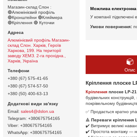
Магазин-склад Слон :
🔴Алюмінієвий профіль
У компанії підключені 
🔴Кронштейни 🔴Кляймера
🔴Кріплення 🔴 Куточки
п
Алюмінієвий профіль Магазин-
склад Слон. Харків, Героїв
Харкова, 199. На території
заводу ХЕМЗ. 2-га прохідна.,
Харків, Україна
Опис
+380 (67) 575-41-65
Кріплення плоске LP
+380 (67) 574-57-50
Кріплення
плоске LP-21
+380 (50) 400-63-13
будівельних конструкцій, 
покрівельному будівництві
sales4@dslon.ua
✅ Продається кратно упа
+380675754165
🔺
Переваги кріплення 
+380675754165
✔️ Витримує великі наван
✔️ Простота монтажу — н
+380675754165