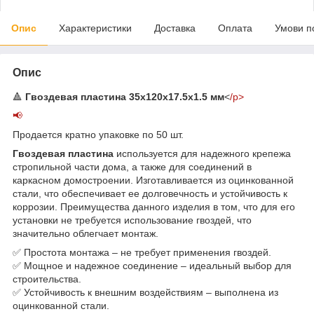
Опис
Характеристики
Доставка
Оплата
Умови п
Опис
🔺
Гвоздевая пластина 35х120х17.5х1.5 мм
<
/p>
📢
Продается кратно упаковке по 50 шт.
Гвоздевая пластина
используется для надежного крепежа
стропильной части дома, а также для соединений в
каркасном домостроении. Изготавливается из оцинкованной
стали, что обеспечивает ее долговечность и устойчивость к
коррозии. Преимущества данного изделия в том, что для его
установки не требуется использование гвоздей, что
значительно облегчает монтаж.
✅ Простота монтажа – не требует применения гвоздей.
✅ Мощное и надежное соединение – идеальный выбор для
строительства.
✅ Устойчивость к внешним воздействиям – выполнена из
оцинкованной стали.