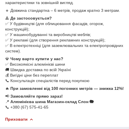
характеристики та зовнішній вигляд.
🔹 Довжина стандартна – 6 метрів, продаж кратно 3 метрам.
🔺
Де застосовується?
✅ У будівництві (для облицювання фасадів, огорож,
конструкцій);
✅ У машинобудуванні та виробництві меблів;
✅ У рекламі (для створення рекламних конструкцій);
✅ В електротехніці (для заземлювальних та електропровідних
систем).
💎
Чому варто купити у нас?
✅ Високоякісні алюмінієві шини
🚚 Швидка доставка по всій Україні
💰 Вигідні ціни без переплат
📞 Консультація спеціалістів перед покупкою
🔥
При замовленні від 100 погонних метрів — знижка 12%!
📢
Замовляйте прямо зараз!
📍
Алюмінієва шина Магазин-склад Слон 🐘
📞 +380 (67) 575-41-65
Приховати