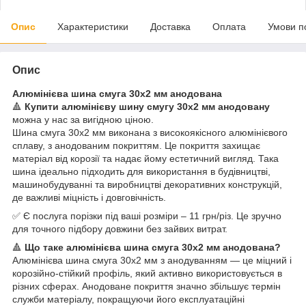
Опис
Характеристики
Доставка
Оплата
Умови п
Опис
Алюмінієва шина смуга 30х2 мм анодована
🔺
Купити алюмінієву шину смугу 30х2 мм анодовану
можна у нас за вигідною ціною.
Шина смуга 30х2 мм виконана з високоякісного алюмінієвого
сплаву, з анодованим покриттям. Це покриття захищає
матеріал від корозії та надає йому естетичний вигляд. Така
шина ідеально підходить для використання в будівництві,
машинобудуванні та виробництві декоративних конструкцій,
де важливі міцність і довговічність.
✅ Є послуга порізки під ваші розміри – 11 грн/різ. Це зручно
для точного підбору довжини без зайвих витрат.
🔺
Що таке алюмінієва шина смуга 30х2 мм анодована?
Алюмінієва шина смуга 30х2 мм з анодуванням — це міцний і
корозійно-стійкий профіль, який активно використовується в
різних сферах. Анодоване покриття значно збільшує термін
служби матеріалу, покращуючи його експлуатаційні