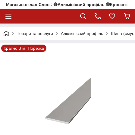
Магазин-склад Слон : 🔴Алюмінієвий профіль 🔴Кронштейни
Товари та послуги
Алюмінієвий профіль
Шина (смуга
Кратно 3 м. Порезка