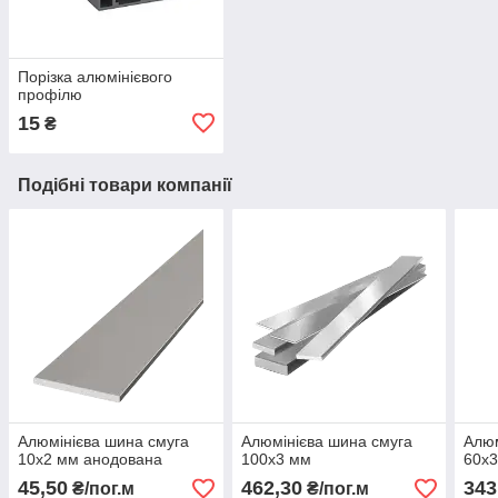
Порізка алюмінієвого
профілю
15
₴
Подібні товари компанії
Алюмінієва шина смуга
Алюмінієва шина смуга
Алюм
10х2 мм анодована
100х3 мм
60х3
45,50
462,30
343
₴/пог.м
₴/пог.м