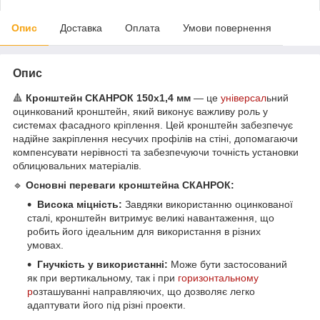
Опис
Доставка
Оплата
Умови повернення
Опис
🔺
Кронштейн СКАНРОК 150х1,4 мм
— це
універсал
ьний
оцинкований кронштейн, який виконує важливу роль у
системах фасадного кріплення. Цей кронштейн забезпечує
надійне закріплення несучих профілів на стіні, допомагаючи
компенсувати нерівності та забезпечуючи точність установки
облицювальних матеріалів.
🔹
Основні переваги кронштейна СКАНРОК:
Висока міцність:
Завдяки використанню оцинкованої
сталі, кронштейн витримує великі навантаження, що
робить його ідеальним для використання в різних
умовах.
Гнучкість у використанні:
Може бути застосований
як при вертикальному, так і при
горизонтальному
р
озташуванні направляючих, що дозволяє легко
адаптувати його під різні проекти.