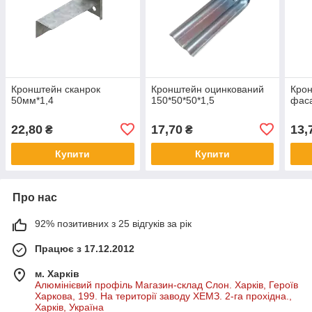
Кронштейн сканрок
Кронштейн оцинкований
Кро
50мм*1,4
150*50*50*1,5
фаса
22,80
17,70
13,
₴
₴
Купити
Купити
Про нас
92% позитивних з 25 відгуків за рік
Працює з 17.12.2012
м. Харків
Алюмінієвий профіль Магазин-склад Слон. Харків, Героїв
Харкова, 199. На території заводу ХЕМЗ. 2-га прохідна.,
Харків, Україна