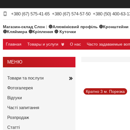
+380 (67) 575-41-65
+380 (67) 574-57-50
+380 (50) 400-63-1
Магазин-склад Слон : 🔴Алюмінієвий профіль 🔴Кронштейни
🔴Кляймера 🔴Кріплення 🔴 Куточки
Главная
Товары и услуги
О нас
Часто задаваемые во
Товари та послуги
Фотогалерея
Кратно 3 м. Порезка
Відгуки
Часті запитання
Розпродаж
Статті