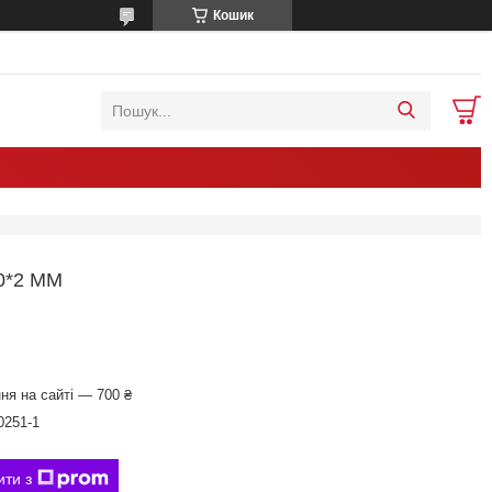
Кошик
0*2 ММ
ня на сайті — 700 ₴
0251-1
ити з