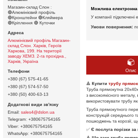
Магазин-склад Слон :
🔴Алюмінієвий профіль
У компанії підключені 
🔴Кронштейни 🔴Кляймера
🔴Кріплення 🔴 Куточки
п
Алюмінієвий профіль Магазин-
склад Слон. Харків, Героїв
Харкова, 199. На території
заводу ХЕМЗ. 2-га прохідна.,
Харків, Україна
Опис
+380 (67) 575-41-65
🔺
Купити
трубу прямок
+380 (67) 574-57-50
Труба прямокутна 20х40х
+380 (50) 400-63-13
з високоякісного металу,
використовувати трубу як
Труба прямокутного перер
sales4@dslon.ua
конструкцій середнього т
+380675754165
пошкоджень та корозії, щ
+380675754165
✅
Є послуга порізки з
+380675754165
🔺
Що таке труба прямо