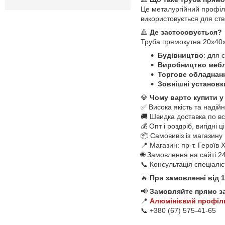
Це металургійний профіл
використовується для ств
🔺
Де застосовується?
Труба прямокутна 20х40х
Будівництво
: для 
Виробництво мебл
Торгове обладнан
Зовнішні установк
💎
Чому варто купити у
✅ Висока якість та надійн
🚚 Швидка доставка по всі
💰 Опт і роздріб, вигідні ц
📦 Самовивіз із магазину
📍 Магазин: пр-т. Героїв
🌐 Замовлення на сайті 2
📞 Консультація спеціалі
🔥
При замовленні від 
📢
Замовляйте прямо з
📍
Алюмінієвий профіл
📞 +380 (67) 575-41-65