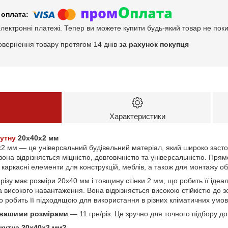
електронні платежі. Тепер ви можете купити будь-який товар не пок
овернення товару протягом 14 днів
за рахунок покупця
Характеристики
утну
20х40х2 мм
2 мм — це універсальний будівельний матеріал, який широко застос
 вона відрізняється міцністю, довговічністю та універсальністю. Пр
 каркасні елементи для конструкцій, меблів, а також для монтажу о
ізу має розміри 20х40 мм і товщину стінки 2 мм, що робить її іде
а високого навантаження. Вона відрізняється високою стійкістю до з
о робить її підходящою для використання в різних кліматичних умов
а вашими розмірами
— 11 грн/різ. Це зручно для точного підбору до
кутна 20х40х2 мм?