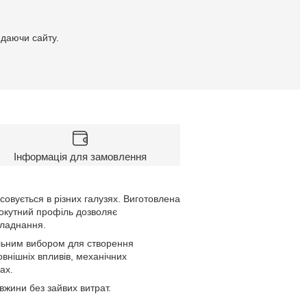
идаючи сайту.
Інформація для замовлення
овується в різних галузях. Виготовлена
ямокутний профіль дозволяє
бладнання.
альним вибором для створення
овнішніх впливів, механічних
ах.
вжини без зайвих витрат.