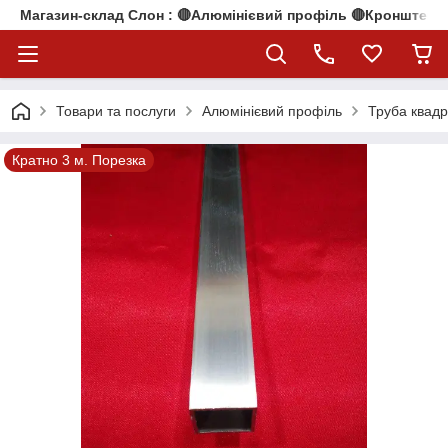
Магазин-склад Слон : 🔴Алюмінієвий профіль 🔴Кронштейни
Товари та послуги
Алюмінієвий профіль
Труба квад
Кратно 3 м. Порезка