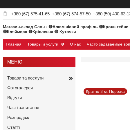
+380 (67) 575-41-65
+380 (67) 574-57-50
+380 (50) 400-63-1
Магазин-склад Слон : 🔴Алюмінієвий профіль 🔴Кронштейни
🔴Кляймера 🔴Кріплення 🔴 Куточки
Главная
Товары и услуги
О нас
Часто задаваемые во
Товари та послуги
Фотогалерея
Кратно 3 м. Порезка
Відгуки
Часті запитання
Розпродаж
Статті