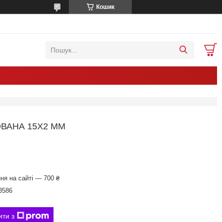
Кошик
ВАНА 15Х2 ММ
ня на сайті — 700 ₴
3586
ити з