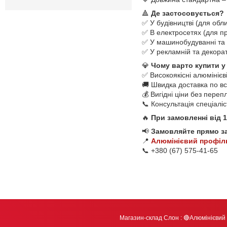
🔺
Де застосовується?
✅ У будівництві (для обл
✅ В електросетях (для пр
✅ У машинобудуванні та 
✅ У рекламній та декорат
💎
Чому варто купити у
✅ Високоякісні алюмінієв
🚚 Швидка доставка по всі
💰 Вигідні ціни без переп
📞 Консультація спеціалі
🔥
При замовленні від 
📢
Замовляйте прямо з
📍
Алюмінієвий профіл
📞 +380 (67) 575-41-65