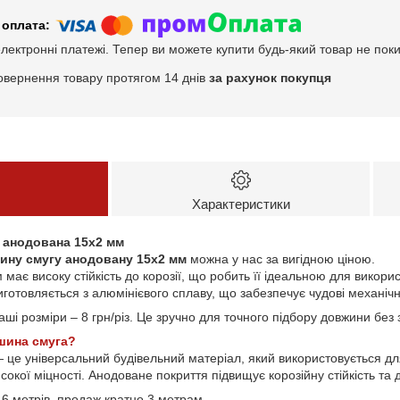
електронні платежі. Тепер ви можете купити будь-який товар не пок
овернення товару протягом 14 днів
за рахунок покупця
Характеристики
 анодована 15х2 мм
ину смугу анодовану 15х2 мм
можна у нас за вигідною ціною.
ає високу стійкість до корозії, що робить її ідеальною для викорис
готовляється з алюмінієвого сплаву, що забезпечує чудові механічні
аші розміри – 8 грн/різ. Це зручно для точного підбору довжини без 
шина смуга?
 це універсальний будівельний матеріал, який використовується дл
сокої міцності. Анодоване покриття підвищує корозійну стійкість та 
6 метрів, продаж кратно 3 метрам.