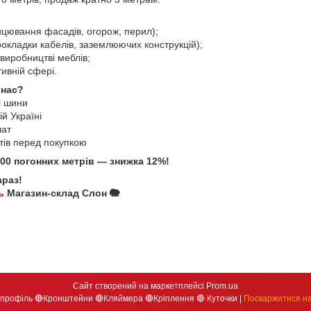
ицювання фасадів, огорож, перил);
окладки кабелів, заземлюючих конструкцій);
виробництві меблів;
ивній сфері.
 нас?
і шини
й Україні
лат
стів перед покупкою
100 погонних метрів — знижка 12%!
араз!
ь
Магазин-склад Слон 🐘
Сайт створений на маркетплейсі
Prom.ua
Магазин-склад Слон : 🔴Алюмінієвий профіль 🔴Кронштейни 🔴Кляймера 🔴Кріплення 🔴 Куточки |
Поскаржитися на