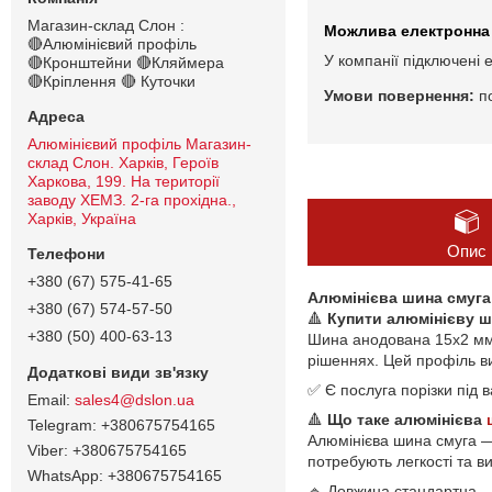
Магазин-склад Слон :
🔴Алюмінієвий профіль
У компанії підключені 
🔴Кронштейни 🔴Кляймера
🔴Кріплення 🔴 Куточки
п
Алюмінієвий профіль Магазин-
склад Слон. Харків, Героїв
Харкова, 199. На території
заводу ХЕМЗ. 2-га прохідна.,
Харків, Україна
Опис
+380 (67) 575-41-65
Алюмінієва шина смуга
+380 (67) 574-57-50
🔺
Купити алюмінієву ш
+380 (50) 400-63-13
Шина анодована 15х2 мм м
рішеннях. Цей профіль ви
✅ Є послуга порізки під в
sales4@dslon.ua
🔺
Що таке алюмінієва
+380675754165
Алюмінієва шина смуга —
+380675754165
потребують легкості та ви
+380675754165
🔹 Довжина стандартна – 