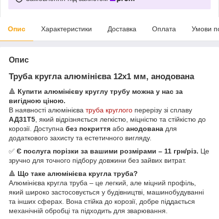
Опис
Характеристики
Доставка
Оплата
Умови п
Опис
Труба кругла алюмінієва 12х1 мм, анодована
🔺
Купити алюмінієву круглу трубу можна у нас за
вигідною ціною.
В наявності алюмінієва
труба круглого
перерізу зі сплаву
АД31Т5
, який відрізняється легкістю, міцністю та стійкістю до
корозії. Доступна
без покриття
або
анодована
для
додаткового захисту та естетичного вигляду.
✅
Є послуга порізки за вашими розмірами – 11 грн/різ.
Це
зручно для точного підбору довжини без зайвих витрат.
🔺
Що таке алюмінієва кругла труба?
Алюмінієва кругла труба – це легкий, але міцний профіль,
який широко застосовується у будівництві, машинобудуванні
та інших сферах. Вона стійка до корозії, добре піддається
механічній обробці та підходить для зварювання.