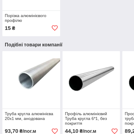
Порізка алюмінієвого
профілю
15
₴
Подібні товари компанії
Труба кругла алюмінієва
Профіль алюмінієвий
Проф
20х1 мм, анодована
Труба кругла 6*1, без
труб
покриття
покр
93,70
44,10
89,
₴/пог.м
₴/пог.м