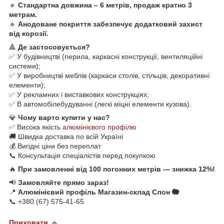
🔹
Стандартна довжина – 6 метрів, продаж кратно 3
метрам.
🔹
Анодоване покриття забезпечує додатковий захист
від корозії.
🔺
Де застосовується?
✅ У будівництві (перила, каркасні конструкції, вентиляційні
системи);
✅ У виробництві меблів (каркаси столів, стільців, декоративні
елементи);
✅ У рекламних і виставкових конструкціях;
✅ В автомобілебудуванні (легкі міцні елементи кузова).
💎
Чому варто купити у нас?
✅ Висока якість
алюмінієвого профілю
🚚 Швидка доставка по всій Україні
💰 Вигідні ціни без переплат
📞 Консультація спеціалістів перед покупкою
🔥
При замовленні від 100 погонних метрів — знижка 12%!
📢
Замовляйте прямо зараз!
📍
Алюмінієвий профіль Магазин-склад Слон 🐘
📞 +380 (67) 575-41-65
Приховати