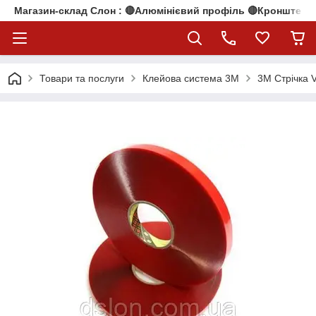
Магазин-склад Слон : 🔴Алюмінієвий профіль 🔴Кронштейни
Товари та послуги
Клейова система 3M
3М Стрічка 