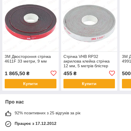
3М Двостороння стрічка
Стрічка VHB RP32
3М Д
4611F 33 метри, 9 мм
акрилова клейка стрічка
499
12 мм, 5 метрів блістер
1 865,50
455
500
₴
₴
Купити
Купити
Про нас
92% позитивних з 25 відгуків за рік
Працює з 17.12.2012