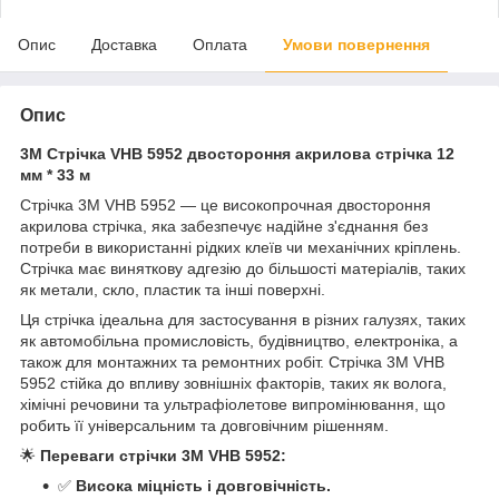
Опис
Доставка
Оплата
Умови повернення
Опис
3М Стрічка VHB 5952 двостороння акрилова стрічка 12
мм * 33 м
Стрічка 3М VHB 5952 — це високопрочная двостороння
акрилова стрічка, яка забезпечує надійне з'єднання без
потреби в використанні рідких клеїв чи механічних кріплень.
Стрічка має виняткову адгезію до більшості матеріалів, таких
як метали, скло, пластик та інші поверхні.
Ця стрічка ідеальна для застосування в різних галузях, таких
як автомобільна промисловість, будівництво, електроніка, а
також для монтажних та ремонтних робіт. Стрічка 3М VHB
5952 стійка до впливу зовнішніх факторів, таких як волога,
хімічні речовини та ультрафіолетове випромінювання, що
робить її універсальним та довговічним рішенням.
🌟
Переваги стрічки 3М VHB 5952:
✅
Висока міцність і довговічність.