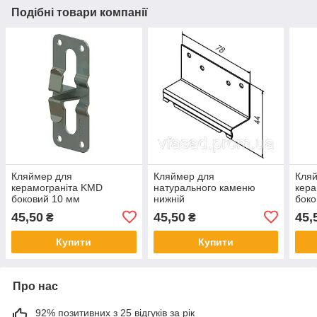
Подібні товари компанії
Кляймер для
Кляймер для
Кля
керамограніта KMD
натурального каменю
кера
боковий 10 мм
нижній
боко
45,50
45,50
45,
₴
₴
Купити
Купити
Про нас
92% позитивних з 25 відгуків за рік