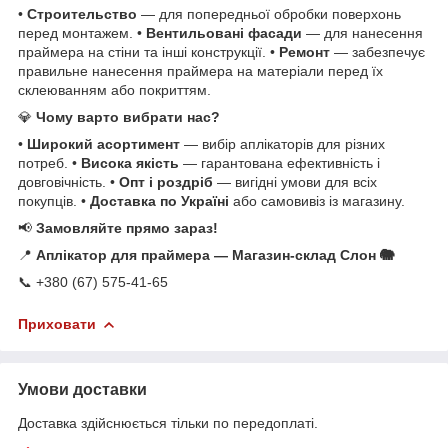
•
Строительство
— для попередньої обробки поверхонь
перед монтажем. •
Вентильовані фасади
— для нанесення
праймера на стіни та інші конструкції. •
Ремонт
— забезпечує
правильне нанесення праймера на матеріали перед їх
склеюванням або покриттям.
💎
Чому варто вибрати нас?
•
Широкий асортимент
— вибір аплікаторів для різних
потреб. •
Висока якість
— гарантована ефективність і
довговічність. •
Опт і роздріб
— вигідні умови для всіх
покупців. •
Доставка по Україні
або самовивіз із магазину.
📢
Замовляйте прямо зараз!
📍
Аплікатор для праймера — Магазин-склад Слон 🐘
📞 +380 (67) 575-41-65
Приховати
Умови доставки
Доставка здійснюється тільки по передоплаті.