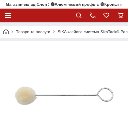
Магазин-склад Слон : 🔴Алюмінієвий профіль 🔴Кронштейни
Товари та послуги
SIKA клейова система SikaTack®-Pan