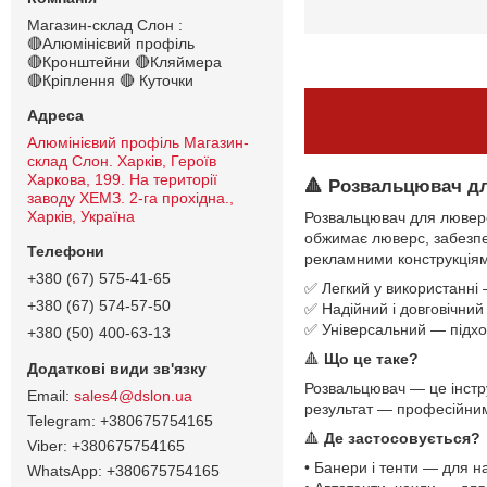
Магазин-склад Слон :
🔴Алюмінієвий профіль
🔴Кронштейни 🔴Кляймера
🔴Кріплення 🔴 Куточки
Алюмінієвий профіль Магазин-
склад Слон. Харків, Героїв
Харкова, 199. На території
🔺
Розвальцювач дл
заводу ХЕМЗ. 2-га прохідна.,
Харків, Україна
Розвальцювач для люверс
обжимає люверс, забезпе
рекламними конструкціям
+380 (67) 575-41-65
✅ Легкий у використанні 
+380 (67) 574-57-50
✅ Надійний і довговічни
✅ Універсальний — підхо
+380 (50) 400-63-13
🔺
Що це таке?
Розвальцювач — це інстр
sales4@dslon.ua
результат — професійни
+380675754165
🔺
Де застосовується?
+380675754165
• Банери і тенти — для н
+380675754165