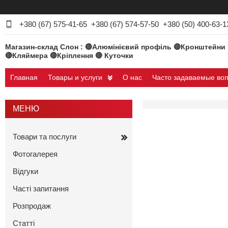
+380 (67) 575-41-65
+380 (67) 574-57-50
+380 (50) 400-63-1
Магазин-склад Слон : 🔴Алюмінієвий профіль 🔴Кронштейни
🔴Кляймера 🔴Кріплення 🔴 Куточки
Главная
Товары и услуги
О нас
Часто задаваемые во
Товари та послуги
Фотогалерея
Відгуки
Часті запитання
Розпродаж
Статті