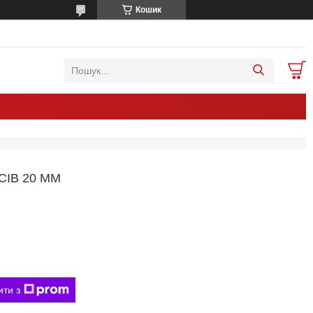
Кошик
ІВ 20 ММ
ити з