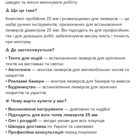
швидко та якісно виконувати роботу.
🔺
Що це таке?
Комплект пробійник 25 мм і розвальцювач для люверсів — це
набір ручних інструментів, призначених для встановлення
люверсів діаметром 25 мм. Він підходить як для професійних,
так і для домашніх робіт, забезпечуючи високу якість і точність
при монтажу.
🔺
Де застосовується?
•
Тенти для подій
— встановлення люверсів для кріплення
тентів на виставках та святах
•
Автотенти
— монтаж люверсів для автомобільних чохлів та
накриттів
•
Рекламні банери
— монтаж люверсів для банерів та вивісок
•
Будівництво
— встановлення люверсів для захисних
покриттів та укриттів
💎
Чому варто купити у нас?
•
Високоякісні інструменти
— довговічні та надійні
•
Підходить для всіх типів люверсів 25 мм
•
Опт і роздріб
— вигідні умови для всіх покупців
•
Швидка доставка
по Україні та самовивіз
•
Професійна консультація
перед покупкою