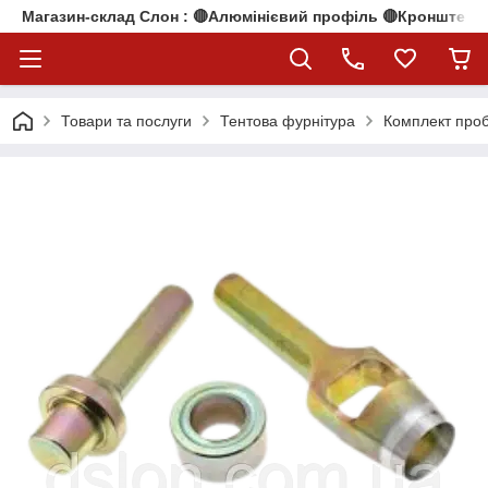
Магазин-склад Слон : 🔴Алюмінієвий профіль 🔴Кронштейни
Товари та послуги
Тентова фурнітура
Комплект проб