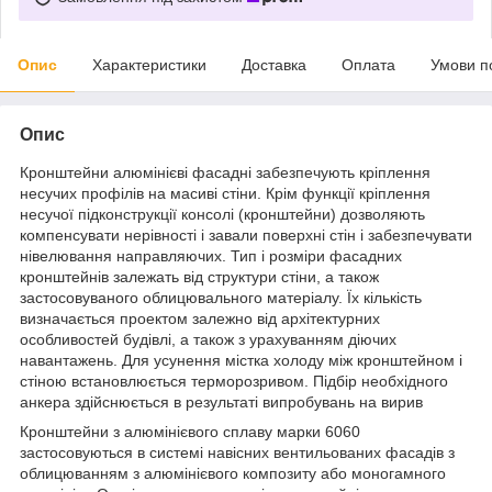
Опис
Характеристики
Доставка
Оплата
Умови п
Опис
Кронштейни алюмінієві фасадні забезпечують кріплення
несучих профілів на масиві стіни. Крім функції кріплення
несучої підконструкції консолі (кронштейни) дозволяють
компенсувати нерівності і завали поверхні стін і забезпечувати
нівелювання направляючих. Тип і розміри фасадних
кронштейнів залежать від структури стіни, а також
застосовуваного облицювального матеріалу. Їх кількість
визначається проектом залежно від архітектурних
особливостей будівлі, а також з урахуванням діючих
навантажень. Для усунення містка холоду між кронштейном і
стіною встановлюється терморозривом. Підбір необхідного
анкера здійснюється в результаті випробувань на вирив
Кронштейни з алюмінієвого сплаву марки 6060
застосовуються в системі навісних вентильованих фасадів з
облицюванням з алюмінієвого композиту або моногамного