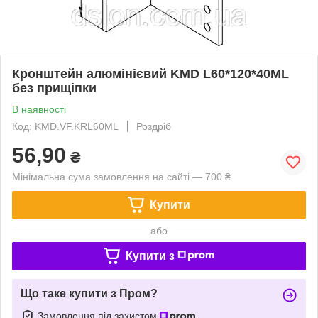
Кронштейн алюмінієвий KMD L60*120*40МL
без прищіпки
В наявності
Код: KMD.VF.KRL60МL
Роздріб
56,90
₴
Мінімальна сума замовлення на сайті — 700 ₴
Купити
або
Купити з
Що таке купити з Пром?
Замовлення під захистом