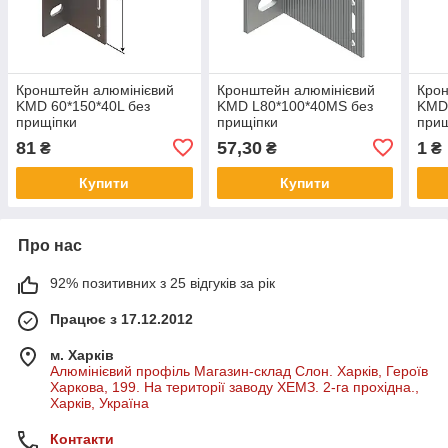
Кронштейн алюмінієвий
Кронштейн алюмінієвий
Крон
KMD 60*150*40L без
KMD L80*100*40МS без
KMD
прищіпки
прищіпки
прищ
81
57,30
1
₴
₴
₴
Купити
Купити
Про нас
92% позитивних з 25 відгуків за рік
Працює з 17.12.2012
м. Харків
Алюмінієвий профіль Магазин-склад Слон. Харків, Героїв
Харкова, 199. На території заводу ХЕМЗ. 2-га прохідна.,
Харків, Україна
Контакти