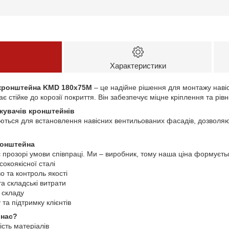
Характеристики
кронштейна KMD 180х75M
– це надійне рішення для монтажу наві
має стійке до корозії покриття. Він забезпечує міцне кріплення та р
жувачів кронштейнів
ються для встановлення навісних вентильованих фасадів, дозволя
ронштейна
прозорі умови співпраці. Ми – виробник, тому наша ціна формуєтьс
сокоякісної сталі
 та контроль якості
та складські витрати
 складу
та підтримку клієнтів
 нас?
ість матеріалів