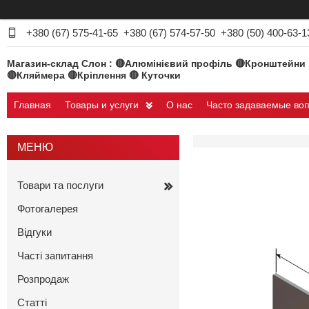
+380 (67) 575-41-65
+380 (67) 574-57-50
+380 (50) 400-63-1
Магазин-склад Слон : 🔴Алюмінієвий профіль 🔴Кронштейни
🔴Кляймера 🔴Кріплення 🔴 Куточки
Главная
Товары и услуги
О нас
Часто задаваемые во
Товари та послуги
Фотогалерея
Відгуки
Часті запитання
Розпродаж
Статті