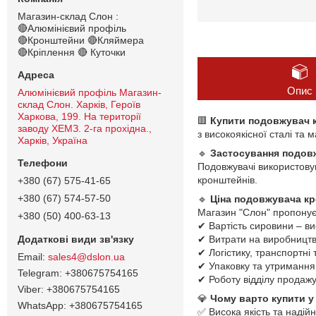
Магазин-склад Слон :
🔴Алюмінієвий профіль
🔴Кронштейни 🔴Кляймера
🔴Кріплення 🔴 Куточки
Опис
Алюмінієвий профіль Магазин-
склад Слон. Харків, Героїв
Харкова, 199. На території
🟥
Купити подовжувач 
заводу ХЕМЗ. 2-га прохідна.,
з високоякісної сталі та 
Харків, Україна
🔹
Застосування подов
Подовжувачі використову
кронштейнів.
+380 (67) 575-41-65
+380 (67) 574-57-50
🔹
Ціна подовжувача к
Магазин "Слон" пропонує 
+380 (50) 400-63-13
✔ Вартість сировини – ви
✔ Витрати на виробництво
✔ Логістику, транспортні 
sales4@dslon.ua
✔ Упаковку та утримання
+380675754165
✔ Роботу відділу продажу 
+380675754165
💎
Чому варто купити у
+380675754165
✅ Висока якість та надійн