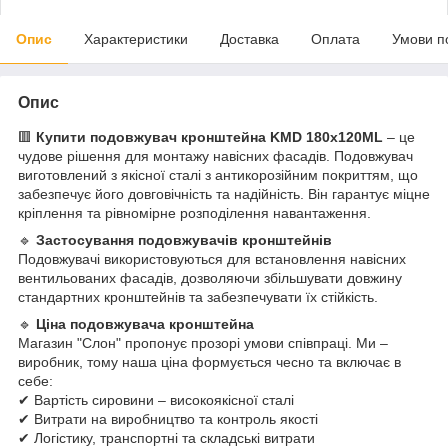
Опис
Характеристики
Доставка
Оплата
Умови п
Опис
🟥
Купити подовжувач кронштейна KMD 180х120ML
– це
чудове рішення для монтажу навісних фасадів. Подовжувач
виготовлений з якісної сталі з антикорозійним покриттям, що
забезпечує його довговічність та надійність. Він гарантує міцне
кріплення та рівномірне розподілення навантаження.
🔹
Застосування подовжувачів кронштейнів
Подовжувачі використовуються для встановлення навісних
вентильованих фасадів, дозволяючи збільшувати довжину
стандартних кронштейнів та забезпечувати їх стійкість.
🔹
Ціна подовжувача кронштейна
Магазин "Слон" пропонує прозорі умови співпраці. Ми –
виробник, тому наша ціна формується чесно та включає в
себе:
✔ Вартість сировини – високоякісної сталі
✔ Витрати на виробництво та контроль якості
✔ Логістику, транспортні та складські витрати