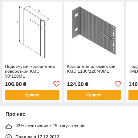
Подовжувач кронштейна
Кронштейн алюмінієвий
Под
поворотний KMD
KMD L180*120*40МL
KMD
90*120ML
106,90
124,20
146
₴
₴
Купити
Купити
Про нас
92% позитивних з 25 відгуків за рік
Працює з 17.12.2012