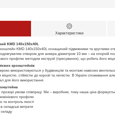
Характеристики
вий KMD 140х150х40L
ронштейн KMD 140х150х40L оснащений підвижними та круглими от
родовгуватим отвором для анкера діаметром 10 мм – на опорній поли
вого профілю методом екструзії (пресування), що робить його міцн
нієвих кронштейнів
роко використовуються у будівництві та монтажі навісних вентильо
 міцністю, стійкістю до корозії та легкістю. В Україні споживання а
ал для його використання.
ронштейна
прозорі умови співпраці. Ми – виробник, тому наша ціна формуєтьс
люмінієвого профілю
 та контроль якості
та складські витрати
 складу