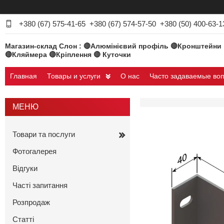
+380 (67) 575-41-65
+380 (67) 574-57-50
+380 (50) 400-63-1
Магазин-склад Слон : 🔴Алюмінієвий профіль 🔴Кронштейни
🔴Кляймера 🔴Кріплення 🔴 Куточки
Главная
Товары и услуги
О нас
Часто задаваемые во
Товари та послуги
Фотогалерея
Відгуки
Часті запитання
Розпродаж
Статті