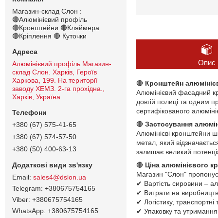
Магазин-склад Слон :
🔴Алюмінієвий профіль
🔴Кронштейни 🔴Кляймера
🔴Кріплення 🔴 Куточки
Опис
Алюмінієвий профіль Магазин-
склад Слон. Харків, Героїв
Харкова, 199. На території
🔴
Кронштейн алюмініє
заводу ХЕМЗ. 2-га прохідна.,
Алюмінієвий фасадний к
Харків, Україна
довгій полиці та одним п
сертифікованого алюмініє
🔴
Застосування алюмі
+380 (67) 575-41-65
Алюмінієві кронштейни ши
+380 (67) 574-57-50
метал, який відзначається
+380 (50) 400-63-13
залишає великий потенці
🔴
Ціна алюмінієвого к
Магазин "Слон" пропонує 
sales4@dslon.ua
✔ Вартість сировини – а
+380675754165
✔ Витрати на виробництво
+380675754165
✔ Логістику, транспортні 
+380675754165
✔ Упаковку та утримання