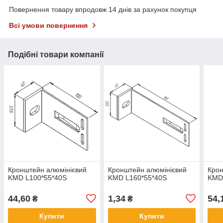
Повернення товару впродовж 14 днів за рахунок покупця
Всі умови повернення
Подібні товари компанії
Кронштейн алюмінієвий
Кронштейн алюмінієвий
Крон
KMD L100*55*40S
KMD L160*55*40S
KMD
44,60
1,34
54,
₴
₴
Купити
Купити