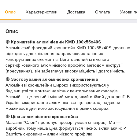
Опис
Характеристики
Доставка
Оплата
Умови п
Опис
🔴
Кронштейн алюмінієвий KMD 100х55х40S
Алюмінієвий фасадний кронштейн KMD 100х55х40S ідеально
підходить для кріплення направляючих та інших
конструктивних елементів. Виготовлений із якісного
сертифікованого алюмінієвого профілю методом екструзії
(пресування), він забезпечує високу міцність і довговічність.
🔴
Застосування алюмінієвих кронштейнів
Алюмінієві кронштейни широко використовуються у
будівництві та монтажі навісних вентильованих фасадів.
Алюмій — це легкий і міцний метал, який стійкий до корозії. В
Україні використання алюмінію все ще зростає, надаючи
можливості для його застосування в різних сферах.
🔴
Ціна алюмінієвого кронштейна
Магазин "Слон" пропонує прозорі умови співпраці. Ми —
виробник, тому наша ціна формується чесно, включаючи: ✔
Вартість сировини – алюмінієвого профілю