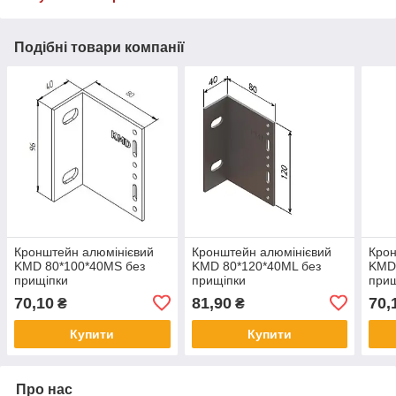
Подібні товари компанії
Кронштейн алюмінієвий
Кронштейн алюмінієвий
Крон
KMD 80*100*40MS без
KMD 80*120*40ML без
KMD
прищіпки
прищіпки
прищ
70,10
81,90
70,
₴
₴
Купити
Купити
Про нас