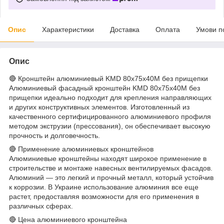
Опис
Характеристики
Доставка
Оплата
Умови п
Опис
🔴 Кронштейн алюминиевый KMD 80х75х40M без прищепки
Алюминиевый фасадный кронштейн KMD 80х75х40M без
прищепки идеально подходит для крепления направляющих
и других конструктивных элементов. Изготовленный из
качественного сертифицированного алюминиевого профиля
методом экструзии (прессования), он обеспечивает высокую
прочность и долговечность.
🔴 Применение алюминиевых кронштейнов
Алюминиевые кронштейны находят широкое применение в
строительстве и монтаже навесных вентилируемых фасадов.
Алюминий — это легкий и прочный металл, который устойчив
к коррозии. В Украине использование алюминия все еще
растет, предоставляя возможности для его применения в
различных сферах.
🔴 Цена алюминиевого кронштейна