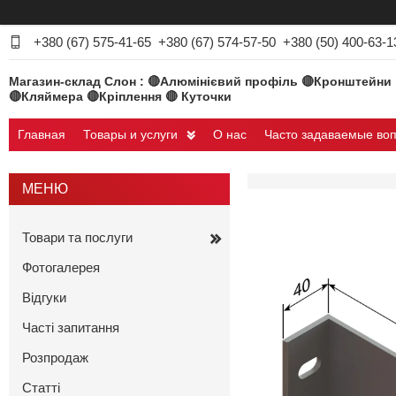
+380 (67) 575-41-65
+380 (67) 574-57-50
+380 (50) 400-63-1
Магазин-склад Слон : 🔴Алюмінієвий профіль 🔴Кронштейни
🔴Кляймера 🔴Кріплення 🔴 Куточки
Главная
Товары и услуги
О нас
Часто задаваемые во
Товари та послуги
Фотогалерея
Відгуки
Часті запитання
Розпродаж
Статті