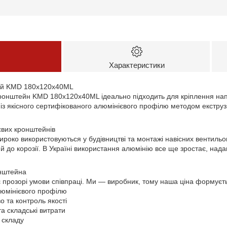
Характеристики
ий KMD 180х120х40ML
онштейн KMD 180х120х40ML ідеально підходить для кріплення нап
із якісного сертифікованого алюмінієвого профілю методом екструзі
євих кронштейнів
роко використовуються у будівництві та монтажі навісних вентильо
ий до корозії. В Україні використання алюмінію все ще зростає, на
онштейна
 прозорі умови співпраці. Ми — виробник, тому наша ціна формуєт
люмінієвого профілю
 та контроль якості
та складські витрати
 складу