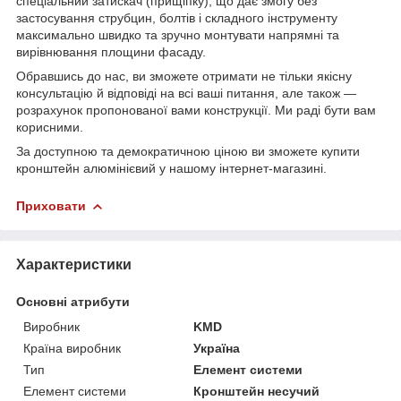
спеціальний затискач (прищіпку), що дає змогу без
застосування струбцин, болтів і складного інструменту
максимально швидко та зручно монтувати напрямні та
вирівнювання площини фасаду.
Обравшись до нас, ви зможете отримати не тільки якісну
консультацію й відповіді на всі ваші питання, але також —
розрахунок пропонованої вами конструкції. Ми раді бути вам
корисними.
За доступною та демократичною ціною ви зможете купити
кронштейн алюмінієвий у нашому інтернет-магазині.
Приховати
Характеристики
Основні атрибути
Виробник
KMD
Країна виробник
Україна
Тип
Елемент системи
Елемент системи
Кронштейн несучий