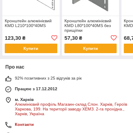
Кронштейн алюмінієвий
Кронштейн алюмінієвий
Крон
KMD L210*100*40МS
KMD L80*100*40МS без
KMD
прищіпки
123,30
57,30
68,
₴
₴
Купити
Купити
Про нас
92% позитивних з 25 відгуків за рік
Працює з 17.12.2012
м. Харків
Алюмінієвий профіль Магазин-склад Слон. Харків, Героїв
Харкова, 199. На території заводу ХЕМЗ. 2-га прохідна.,
Харків, Україна
Контакти