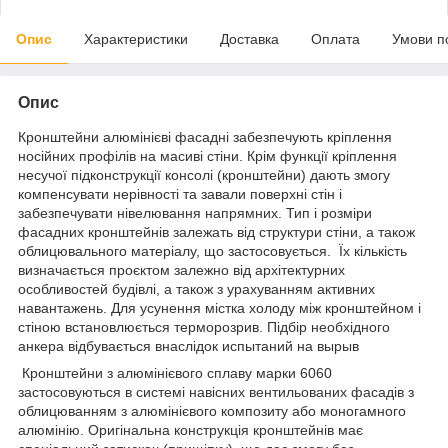
Опис
Характеристики
Доставка
Оплата
Умови п
Опис
Кронштейни алюмінієві фасадні забезпечують кріплення
носійних профілів на масиві стіни. Крім функції кріплення
несучої підконструкції консолі (кронштейни) дають змогу
компенсувати нерівності та завали поверхні стін і
забезпечувати нівелювання напрямних. Тип і розміри
фасадних кронштейнів залежать від структури стіни, а також
облицювального матеріалу, що застосовується. Їх кількість
визначається проєктом залежно від архітектурних
особливостей будівлі, а також з урахуванням активних
навантажень. Для усунення містка холоду між кронштейном і
стіною встановлюється терморозрив. Підбір необхідного
анкера відбувається внаслідок испытаний на вырыв
Кронштейни з алюмінієвого сплаву марки 6060
застосовуються в системі навісних вентильованих фасадів з
облицюванням з алюмінієвого композиту або моногамного
алюмінію. Оригінальна конструкція кронштейнів має