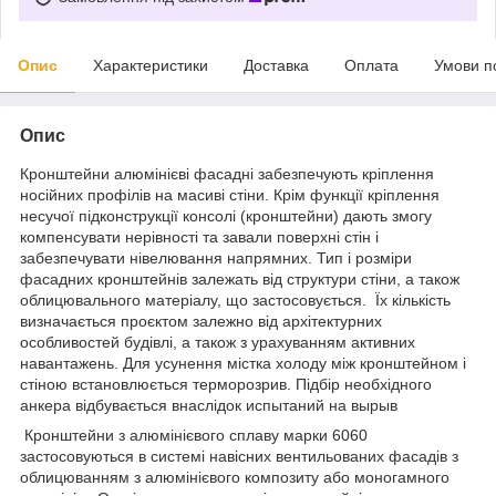
Опис
Характеристики
Доставка
Оплата
Умови п
Опис
Кронштейни алюмінієві фасадні забезпечують кріплення
носійних профілів на масиві стіни. Крім функції кріплення
несучої підконструкції консолі (кронштейни) дають змогу
компенсувати нерівності та завали поверхні стін і
забезпечувати нівелювання напрямних. Тип і розміри
фасадних кронштейнів залежать від структури стіни, а також
облицювального матеріалу, що застосовується. Їх кількість
визначається проєктом залежно від архітектурних
особливостей будівлі, а також з урахуванням активних
навантажень. Для усунення містка холоду між кронштейном і
стіною встановлюється терморозрив. Підбір необхідного
анкера відбувається внаслідок испытаний на вырыв
Кронштейни з алюмінієвого сплаву марки 6060
застосовуються в системі навісних вентильованих фасадів з
облицюванням з алюмінієвого композиту або моногамного