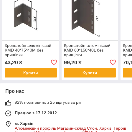
Кронштейн алюмінієвий
Кронштейн алюмінієвий
Крон
KMD 40*75*40M без
KMD 80*150*40L без
KMD 
прищіпки
прищіпки
прищ
43,20
99,20
70,
₴
₴
Купити
Купити
Про нас
92% позитивних з 25 відгуків за рік
Працює з 17.12.2012
м. Харків
Алюмінієвий профіль Магазин-склад Слон. Харків, Героїв