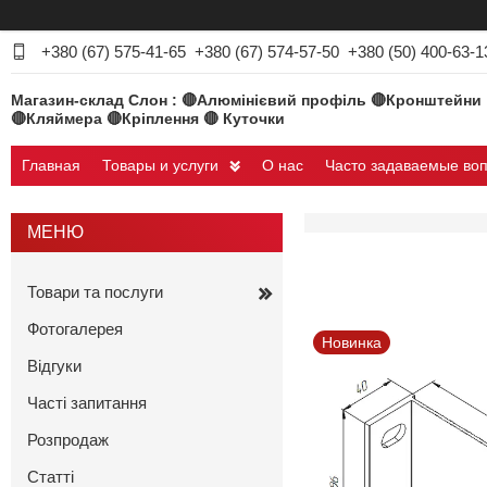
+380 (67) 575-41-65
+380 (67) 574-57-50
+380 (50) 400-63-1
Магазин-склад Слон : 🔴Алюмінієвий профіль 🔴Кронштейни
🔴Кляймера 🔴Кріплення 🔴 Куточки
Главная
Товары и услуги
О нас
Часто задаваемые во
Товари та послуги
Фотогалерея
Новинка
Відгуки
Часті запитання
Розпродаж
Статті