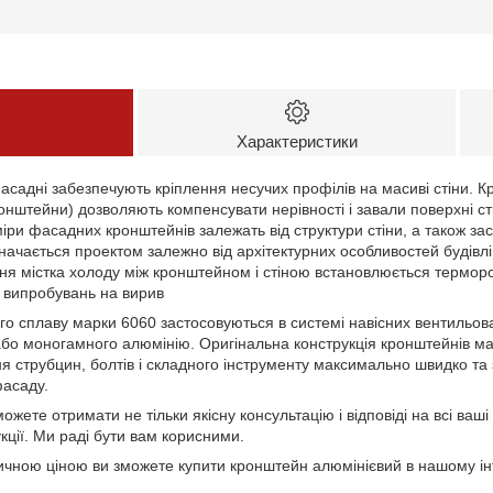
Характеристики
садні забезпечують кріплення несучих профілів на масиві стіни. Кр
кронштейни) дозволяють компенсувати нерівності і завали поверхні с
іри фасадних кронштейнів залежать від структури стіни, а також з
визначається проектом залежно від архітектурних особливостей будівл
ня містка холоду між кронштейном і стіною встановлюється терморо
і випробувань на вирив
го сплаву марки 6060 застосовуються в системі навісних вентильо
або моногамного алюмінію. Оригінальна конструкція кронштейнів ма
ня струбцин, болтів і складного інструменту максимально швидко т
асаду.
ожете отримати не тільки якісну консультацію і відповіді на всі ваш
кції. Ми раді бути вам корисними.
ичною ціною ви зможете купити кронштейн алюмінієвий в нашому ін