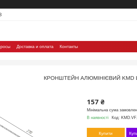
3
просы
Доставка и оплата
Контакты
КРОНШТЕЙН АЛЮМІНІЄВИЙ KMD L
157 ₴
Мінімальна сума замовлен
В наявності
Код:
KMD.VF
Купити
Куп