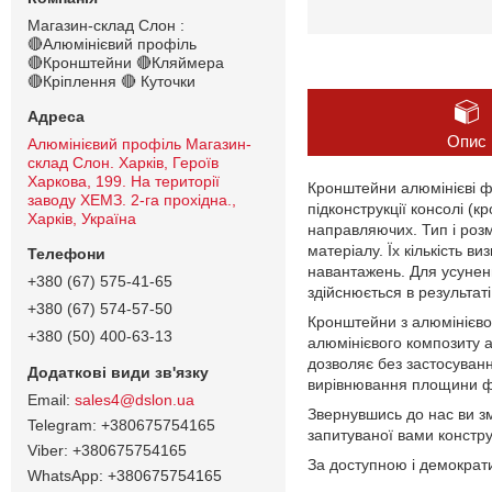
Магазин-склад Слон :
🔴Алюмінієвий профіль
🔴Кронштейни 🔴Кляймера
🔴Кріплення 🔴 Куточки
Опис
Алюмінієвий профіль Магазин-
склад Слон. Харків, Героїв
Харкова, 199. На території
Кронштейни алюмінієві фа
заводу ХЕМЗ. 2-га прохідна.,
підконструкції консолі (
Харків, Україна
направляючих. Тип і розм
матеріалу. Їх кількість 
навантажень. Для усунен
+380 (67) 575-41-65
здійснюється в результат
+380 (67) 574-57-50
Кронштейни з алюмінієво
+380 (50) 400-63-13
алюмінієвого композиту 
дозволяє без застосуван
вирівнювання площини ф
sales4@dslon.ua
Звернувшись до нас ви зм
+380675754165
запитуваної вами констру
+380675754165
За доступною і демократ
+380675754165