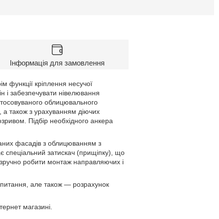
Інформація для замовлення
ім функції кріплення несучої
тін і забезпечувати нівелювання
астосовуваного облицювального
і, а також з урахуванням діючих
зривом. Підбір необхідного анкера
ваних фасадів з облицюванням з
є спеціальний затискач (прищіпку), що
а зручно робити монтаж направляючих і
і питання, але також ― розрахунок
тернет магазині.