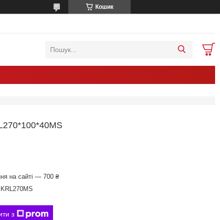
Кошик
270*100*40МS
ня на сайті — 700 ₴
.KRL270МS
ити з