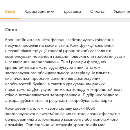
Опис
Характеристики
Доставка
Оплата
Умови п
Опис
Кронштейни алюмінієві фасадні забезпечують кріплення
несучих профілів на масиві стіни. Крім функції кріплення
несучої підконструкції консолі (кронштейни) дозволяють
компенсувати нерівності і завали поверхні стін і забезпечувати
нівелювання направляючих. Тип і розміри фасадних
кронштейнів залежать від структури стіни, а також
застосовуваного облицювального матеріалу. Їх кількість
визначається проектом залежно від архітектурних
особливостей будівлі, а також з урахуванням діючих
навантажень. Для усунення містка холоду між кронштейном і
стіною встановлюється терморозривом. Підбір необхідного
анкера здійснюється в результаті випробувань на вирив
Кронштейни з алюмінієвого сплаву марки 6060
застосовуються в системі навісних вентильованих фасадів з
облицюванням з алюмінієвого композиту або моногамного
алюмінію. Оригінальна конструкція кронштейнів має