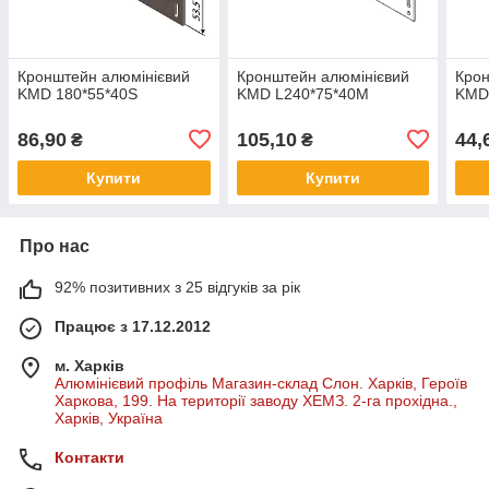
Кронштейн алюмінієвий
Кронштейн алюмінієвий
Крон
KMD 180*55*40S
KMD L240*75*40M
KMD
86,90
105,10
44,
₴
₴
Купити
Купити
Про нас
92% позитивних з 25 відгуків за рік
Працює з 17.12.2012
м. Харків
Алюмінієвий профіль Магазин-склад Слон. Харків, Героїв
Харкова, 199. На території заводу ХЕМЗ. 2-га прохідна.,
Харків, Україна
Контакти