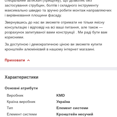
спеціальний затискач (прищіпку), що дозволяє без
застосування струбцин, болтів і складного інструменту
максимально швидко та зручно робити монтаж направляючих
і вирівнювання площини фасаду.
Звернувшись до нас ви зможете отримати не тільки якісну
консультацію і відповіді на всі ваші питання, але також ―
розрахунок запитуваної вами конструкції . Ми раді бути вам
корисними.
За доступною і демократичною ціною ви зможете купити
кронштейн алюмінієвий в нашому інтернет магазині.
Приховати
Характеристики
Основні атрибути
Виробник
KMD
Країна виробник
Україна
Тип
Елемент системи
Елемент системи
Кронштейн несучий