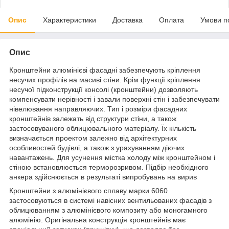
Опис
Характеристики
Доставка
Оплата
Умови п
Опис
Кронштейни алюмінієві фасадні забезпечують кріплення
несучих профілів на масиві стіни. Крім функції кріплення
несучої підконструкції консолі (кронштейни) дозволяють
компенсувати нерівності і завали поверхні стін і забезпечувати
нівелювання направляючих. Тип і розміри фасадних
кронштейнів залежать від структури стіни, а також
застосовуваного облицювального матеріалу. Їх кількість
визначається проектом залежно від архітектурних
особливостей будівлі, а також з урахуванням діючих
навантажень. Для усунення містка холоду між кронштейном і
стіною встановлюється терморозривом. Підбір необхідного
анкера здійснюється в результаті випробувань на вирив
Кронштейни з алюмінієвого сплаву марки 6060
застосовуються в системі навісних вентильованих фасадів з
облицюванням з алюмінієвого композиту або моногамного
алюмінію. Оригінальна конструкція кронштейнів має