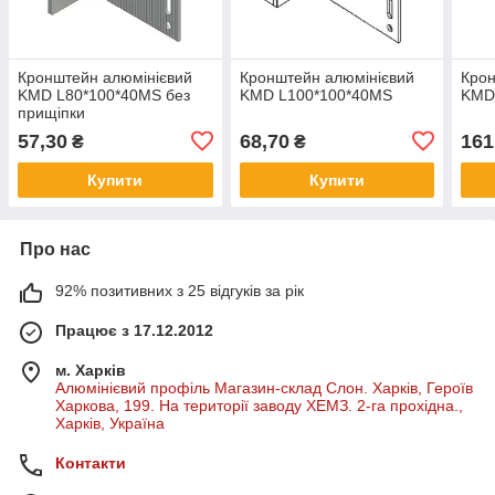
Кронштейн алюмінієвий
Кронштейн алюмінієвий
Крон
KMD L80*100*40МS без
KMD L100*100*40МS
KMD
прищіпки
57,30
68,70
161
₴
₴
Купити
Купити
Про нас
92% позитивних з 25 відгуків за рік
Працює з 17.12.2012
м. Харків
Алюмінієвий профіль Магазин-склад Слон. Харків, Героїв
Харкова, 199. На території заводу ХЕМЗ. 2-га прохідна.,
Харків, Україна
Контакти