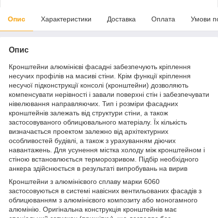
Опис
Характеристики
Доставка
Оплата
Умови п
Опис
Кронштейни алюмінієві фасадні забезпечують кріплення
несучих профілів на масиві стіни. Крім функції кріплення
несучої підконструкції консолі (кронштейни) дозволяють
компенсувати нерівності і завали поверхні стін і забезпечувати
нівелювання направляючих. Тип і розміри фасадних
кронштейнів залежать від структури стіни, а також
застосовуваного облицювального матеріалу. Їх кількість
визначається проектом залежно від архітектурних
особливостей будівлі, а також з урахуванням діючих
навантажень. Для усунення містка холоду між кронштейном і
стіною встановлюється терморозривом. Підбір необхідного
анкера здійснюється в результаті випробувань на вирив
Кронштейни з алюмінієвого сплаву марки 6060
застосовуються в системі навісних вентильованих фасадів з
облицюванням з алюмінієвого композиту або моногамного
алюмінію. Оригінальна конструкція кронштейнів має