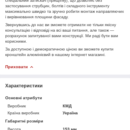
спеціальний затискач (прищіпку), що дозволяє без
застосування струбцин, болтів і складного інструменту
максимально швидко та зручно робити монтаж направляючих
і вирівнювання площини фасаду.
Звернувшись до нас ви зможете отримати не тільки якісну
консультацію і відповіді на всі ваші питання, але також ―
розрахунок запитуваної вами конструкції. Ми раді бути вам
корисними.
За доступною і демократичною ціною ви зможете купити
кронштейн алюмінієвий в нашому інтернет магазині.
Приховати
Характеристики
Основні атрибути
Виробник
КМД
Країна виробник
Україна
Габаритні розміри
Висота
153 мм