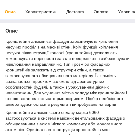
Опис
Характеристики
Доставка
Оплата
Умови п
Опис
Кронштейни алюмінієві фасадні забезпечують кріплення
несучих профілів на масиві стіни. Крім функції кріплення
несучої підконструкції консолі (кронштейни) дозволяють
компенсувати нерівності і завали поверхні стін і забезпечувати
нівелювання направляючих. Тип і розміри фасадних
кронштейнів залежать від структури стіни, а також
застосовуваного облицювального матеріалу. Їх кількість
визначається проектом залежно від архітектурних
особливостей будівлі, а також з урахуванням діючих
навантажень. Для усунення містка холоду між кронштейном і
стіною встановлюється терморозривом. Підбір необхідного
анкера здійснюється в результаті випробувань на вирив
Кронштейни з алюмінієвого сплаву марки 6060
застосовуються в системі навісних вентильованих фасадів з
облицюванням з алюмінієвого композиту або моногамного
алюмінію. Оригінальна конструкція кронштейнів має