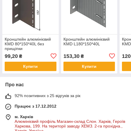
Кронштейн алюмінієвий
Кронштейн алюмінієвий
Крон
KMD 80*150*40L без
KMD L180*150*40L
KMD
прищіпки
99,20
153,30
120
₴
₴
Купити
Купити
Про нас
92% позитивних з 25 відгуків за рік
Працює з 17.12.2012
м. Харків
Алюмінієвий профіль Магазин-склад Слон. Харків, Героїв
Харкова, 199. На території заводу ХЕМЗ. 2-га прохідна.,
Харків, Україна