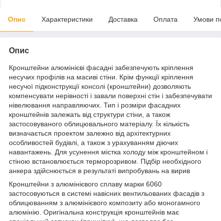
Опис
Характеристики
Доставка
Оплата
Умови п
Опис
Кронштейни алюмінієві фасадні забезпечують кріплення
несучих профілів на масиві стіни. Крім функції кріплення
несучої підконструкції консолі (кронштейни) дозволяють
компенсувати нерівності і завали поверхні стін і забезпечувати
нівелювання направляючих. Тип і розміри фасадних
кронштейнів залежать від структури стіни, а також
застосовуваного облицювального матеріалу. Їх кількість
визначається проектом залежно від архітектурних
особливостей будівлі, а також з урахуванням діючих
навантажень. Для усунення містка холоду між кронштейном і
стіною встановлюється терморозривом. Підбір необхідного
анкера здійснюється в результаті випробувань на вирив
Кронштейни з алюмінієвого сплаву марки 6060
застосовуються в системі навісних вентильованих фасадів з
облицюванням з алюмінієвого композиту або моногамного
алюмінію. Оригінальна конструкція кронштейнів має