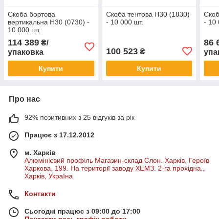
Скоба бортова
Скоба тентова H30 (1830)
Скоб
вертикальна H30 (0730) -
- 10 000 шт.
- 10
10 000 шт.
114 389
86 
₴/
100 523
₴
упаковка
упа
Купити
Купити
Про нас
92% позитивних з 25 відгуків за рік
Працює з 17.12.2012
м. Харків
Алюмінієвий профіль Магазин-склад Слон. Харків, Героїв
Харкова, 199. На території заводу ХЕМЗ. 2-га прохідна.,
Харків, Україна
Контакти
Сьогодні працює з 09:00 до 17:00
Показати весь графік роботи