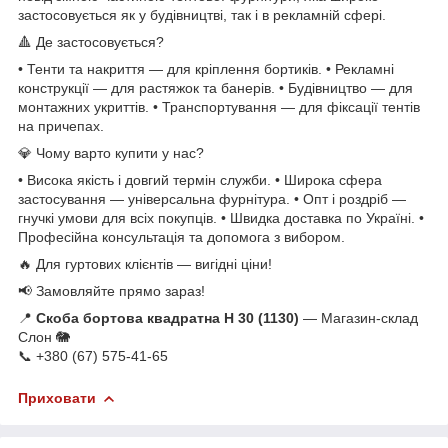
застосовується як у будівництві, так і в рекламній сфері.
🔺 Де застосовується?
• Тенти та накриття — для кріплення бортиків. • Рекламні
конструкції — для растяжок та банерів. • Будівництво — для
монтажних укриттів. • Транспортування — для фіксації тентів
на причепах.
💎 Чому варто купити у нас?
• Висока якість і довгий термін служби. • Широка сфера
застосування — універсальна фурнітура. • Опт і роздріб —
гнучкі умови для всіх покупців. • Швидка доставка по Україні. •
Професійна консультація та допомога з вибором.
🔥 Для гуртових клієнтів — вигідні ціни!
📢 Замовляйте прямо зараз!
📍
Скоба бортова квадратна Н 30 (1130)
— Магазин-склад
Слон 🐘
📞 +380 (67) 575-41-65
Приховати