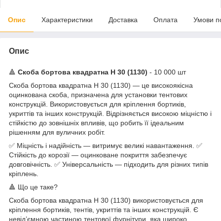
Опис
Характеристики
Доставка
Оплата
Умови п
Опис
🔺
Скоба бортова квадратна Н 30 (1130)
- 10 000 шт
Скоба бортова квадратна Н 30 (1130) — це високоякісна
оцинкована скоба, призначена для установки тентових
конструкцій. Використовується для кріплення бортиків,
укриттів та інших конструкцій. Відрізняється високою міцністю і
стійкістю до зовнішніх впливів, що робить її ідеальним
рішенням для вуличних робіт.
✅ Міцність і надійність — витримує великі навантаження. ✅
Стійкість до корозії — оцинковане покриття забезпечує
довговічність. ✅ Універсальність — підходить для різних типів
кріплень.
🔺 Що це таке?
Скоба бортова квадратна Н 30 (1130) використовується для
кріплення бортиків, тентів, укриттів та інших конструкцій. Є
невід’ємною частиною тентової фурнітури, яка широко