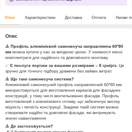
Опис
Характеристики
Доставка
Оплата
Умови п
Опис
🔺
Профіль алюмінієвий самонесуча направляюча 60*80
мм
можна купити у нас за вигідною ціною. У наявності якісні
комплектуючі для надійного та довговічного монтажу.
✅
Є послуга порізки за вашими розмірами – 8 грн/різ.
Це
зручно для точного підбору довжини без зайвих витрат.
🔺
Що таке самонесуча система?
Алюмінієвий самонесучий профіль направляючий 60*80 мм
використовується для виготовлення каркасів для фасадних
конструкцій, у тому числі вентильованих фасадів. Профіль
виготовлений з алюмінієвого сплаву, що забезпечує високу
міцність і легкість конструкції. Завдяки такій системі можна
створювати надійні та довговічні фасади, які витримують
значні навантаження.
🔺
Де застосовується?
📌 У будівництві вентильованих фасадів;