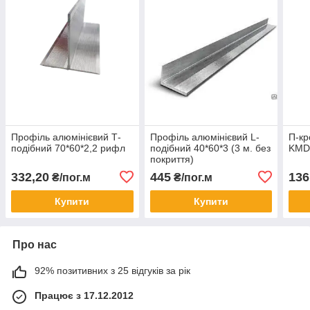
Профіль алюмінієвий Т-
Профіль алюмінієвий L-
П-кр
подібний 70*60*2,2 рифл
подібний 40*60*3 (3 м. без
KMD
покриття)
332,20
445
136
₴/пог.м
₴/пог.м
Купити
Купити
Про нас
92% позитивних з 25 відгуків за рік
Працює з 17.12.2012