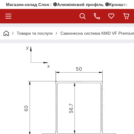
Магазин-склад Слон : 🔴Алюмінієвий профіль 🔴Кронштейни
Товари та послуги
Самонесна система KMD VF Premiu