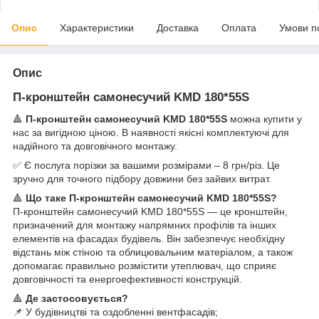
Опис
Характеристики
Доставка
Оплата
Умови п
Опис
П-кронштейн самонесучий KMD 180*55S
🔺
П-кронштейн самонесучий KMD 180*55S
можна купити у
нас за вигідною ціною. В наявності якісні комплектуючі для
надійного та довговічного монтажу.
✅ Є послуга порізки за вашими розмірами – 8 грн/різ. Це
зручно для точного підбору довжини без зайвих витрат.
🔺
Що таке П-кронштейн самонесучий KMD 180*55S?
П-кронштейн самонесучий KMD 180*55S — це кронштейн,
призначений для монтажу напрямних профілів та інших
елементів на фасадах будівель. Він забезпечує необхідну
відстань між стіною та облицювальним матеріалом, а також
допомагає правильно розмістити утеплювач, що сприяє
довговічності та енергоефективності конструкцій.
🔺
Де застосовується?
📌 У будівництві та оздобленні вентфасадів;