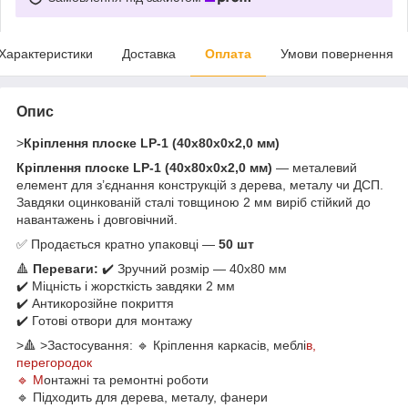
Характеристики
Доставка
Оплата
Умови повернення
Опис
>
Кріплення плоске LP-1 (40х80х0х2,0 мм)
Кріплення плоске LP-1 (40х80х0х2,0 мм)
— металевий
елемент для з’єднання конструкцій з дерева, металу чи ДСП.
Завдяки оцинкованій сталі товщиною 2 мм виріб стійкий до
навантажень і довговічний.
✅ Продається кратно упаковці —
50 шт
🔺
Переваги:
✔️ Зручний розмір — 40х80 мм
✔️ Міцність і жорсткість завдяки 2 мм
✔️ Антикорозійне покриття
✔️ Готові отвори для монтажу
>🔺 >Застосування: 🔹 Кріплення каркасів, меблі
в,
перегородок
🔹 М
онтажні та ремонтні роботи
🔹 Підходить для дерева, металу, фанери