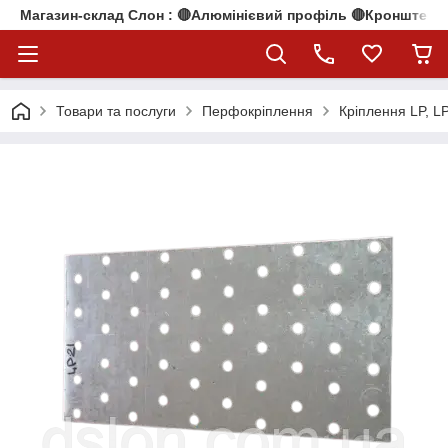
Магазин-склад Слон : 🔴Алюмінієвий профіль 🔴Кронштейни
Товари та послуги
Перфокріплення
Кріплення LP, L