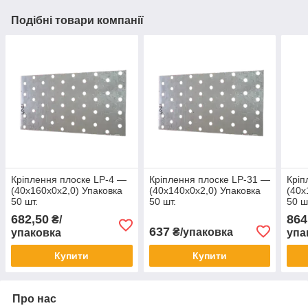
Подібні товари компанії
Кріплення плоске LP-4 —
Кріплення плоске LP-31 —
Кріп
(40х160х0х2,0) Упаковка
(40х140х0х2,0) Упаковка
(40х
50 шт.
50 шт.
50 ш
682,50
864
₴/
637
₴/упаковка
упаковка
упа
Купити
Купити
Про нас