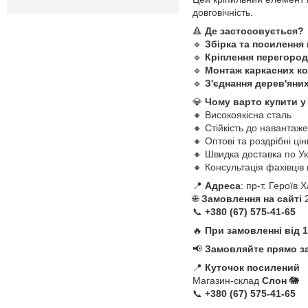
довговічність.
🔺
Де застосовується?
🔹
Збірка та посилення
🔹
Кріплення перегород
🔹
Монтаж каркасних ко
🔹
З'єднання дерев'яни
💎
Чому варто купити у
🔸 Високоякісна сталь
🔸 Стійкість до навантаж
🔸 Оптові та роздрібні цін
🔸 Швидка доставка по Ук
🔸 Консультація фахівців
📍
Адреса
: пр-т. Героїв
🌐
Замовлення на сайті
2
📞
+380 (67) 575-41-65
🔥
При замовленні від 
📢
Замовляйте прямо з
📍
Куточок посилений
Магазин-склад
Слон
🐘
📞
+380 (67) 575-41-65