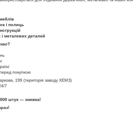
 меблів
ок і полиць
нструкцій
х і металевих деталей
 нас?
ень
и
раїні
 перед покупкою
 Харкова, 199 (територія заводу ХЕМЗ)
4/7
1000 штук — знижка!
араз!