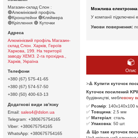
Магазин-склад Слон :
🔴Алюмінієвий профіль
У компанії підключені 
🔴Кронштейни 🔴Кляймера
🔴Кріплення 🔴 Куточки
п
Алюмінієвий профіль Магазин-
склад Слон. Харків, Героїв
Харкова, 199. На території
заводу ХЕМЗ. 2-га прохідна.,
Харків, Україна
Опис
+380 (67) 575-41-65
>🔺
Купити куточок поси
+380 (67) 574-57-50
Куточок посилений KPW-
+380 (50) 400-63-13
будівництві, мебл
евому в
✅
Розмір
: 140x140x100 
✅
Товщина
: 2.5 мм
sales4@dslon.ua
✅
Матеріал
: сталь
+380675754165
✅
Упаковка
: 50 шт.
+380675754165
🔺
Що таке куточок пос
+380675754165
Цей кріпильний елемент в