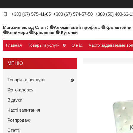
+380 (67) 575-41-65
+380 (67) 574-57-50
+380 (50) 400-63-1
Магазин-склад Слон : 🔴Алюмінієвий профіль 🔴Кронштейни
🔴Кляймера 🔴Кріплення 🔴 Куточки
Главная
Товары и услуги
О нас
Часто задаваемые во
Товари та послуги
Фотогалерея
Відгуки
Часті запитання
Розпродаж
Статті