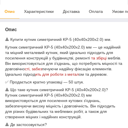
Опис
Характеристики
Доставка
Оплата
Умови п
Опис
🔺 Купити кутник симетричний KP-5 (40x40x200x2.0) мм.
Кутник симетричний KP-5 (40x40x200x2.0) мм — це надійний
та міцний металевий кутник, який ідеально підходить для
посилення конструкцій у будівництві, ремонті
та збірці
меблів.
Він використовується для з'єднань, що потребують міцності та
довговічно
сті, забез
печуючи надійну фіксацію елементів.
Ідеально підход
ить для роботи з метал
ом та деревом.
✅ Продається кратно упаковці — 50 штук.
🔺 Що таке кутник симетричний KP-5 (40x40x200x2.0)?
Кутник симетричний KP-5 (40x40x200x2.0) мм
використовується для посилення кутових з'єднань,
забезпечуючи високу міцність і довговічність. Він підходить
для різних будівельних та меблевих робіт, а також для
створення міцних і надійних конструкцій.
🔺 Де застосовується?