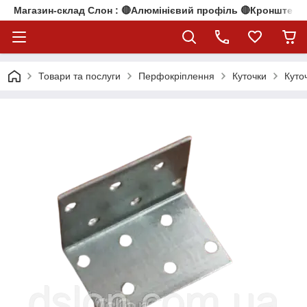
Магазин-склад Слон : 🔴Алюмінієвий профіль 🔴Кронштейни
Товари та послуги
Перфокріплення
Куточки
Куто