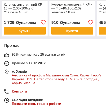
Куточок симетричний KP-
Куточок симетричний KP-4
Куто
16 — (100х100х2,0)
— (40х40х100х2.0)
— (4
Упаковка 40 шт.
Упаковка 50 шт.
Упак
1 729
910
455
₴/упаковка
₴/упаковка
Купити
Купити
Про нас
92% позитивних з 25 відгуків за рік
Працює з 17.12.2012
м. Харків
Алюмінієвий профіль Магазин-склад Слон. Харків, Героїв
Харкова, 199. На території заводу ХЕМЗ. 2-га прохідна.,
Харків, Україна
Контакти
Сьогодні вихідний
Показати весь графік роботи