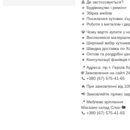
🔺 Де застосовується?
🔹 Будівництво і ремонт
🔹 Збірка меблів
🔹 Посилення кутових з'є
🔹 Роботи з металом і д
💎 Чому варто купити у н
🔸 Високоякісні матеріали
🔸 Широкий вибір кутникі
🔸 Швидка доставка по Ха
🔸 Оптові та роздрібні цін
🔸 Консультації фахівців
📍 Адреса: пр-т. Героїв 
🌐 Замовлення на сайті 2
📞 +380 (67) 575-41-65
🔥 При замовленні від 10
📢 Замовляйте прямо зар
📍 Меблеве кріплення
Магазин-склад Слон 🐘
📞 +380 (67) 575-41-65