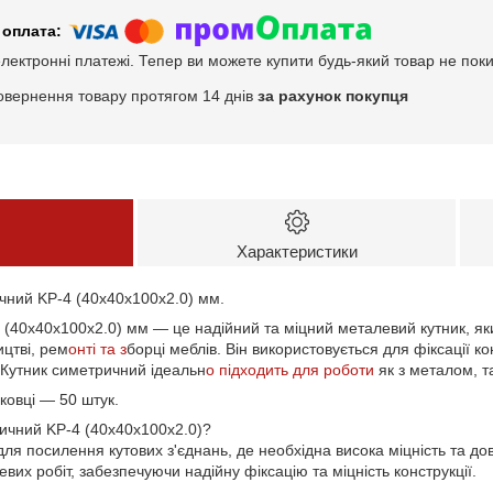
електронні платежі. Тепер ви можете купити будь-який товар не пок
овернення товару протягом 14 днів
за рахунок покупця
Характеристики
ичний KP-4 (40x40x100x2.0) мм.
 (40x40x100x2.0) мм — це надійний та міцний металевий кутник, як
ицтві, рем
онті та з
борці меблів. Він використовується для фіксації к
. Кутник симетричний ідеальн
о підходить для роботи
як з металом, та
ковці — 50 штук.
ричний KP-4 (40x40x100x2.0)?
ля посилення кутових з'єднань, де необхідна висока міцність та довг
евих робіт, забезпечуючи надійну фіксацію та міцність конструкції.