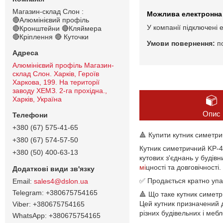
Магазин-склад Слон :
🔴Алюмінієвий профіль
У компанії підключені 
🔴Кронштейни 🔴Кляймера
🔴Кріплення 🔴 Куточки
п
Алюмінієвий профіль Магазин-
склад Слон. Харків, Героїв
Харкова, 199. На території
заводу ХЕМЗ. 2-га прохідна.,
Харків, Україна
Опис
+380 (67) 575-41-65
🔺 Купити кутник симетр
+380 (67) 574-57-50
Кутник симетричний KP-4
+380 (50) 400-63-13
кутових з'єднань у будівн
мі
цності та довговічності
✅ Продається кратно упа
sales4@dslon.ua
+380675754165
🔺 Що таке кутник симет
Цей кутник призначений д
+380675754165
різних будівельних і мебл
+380675754165