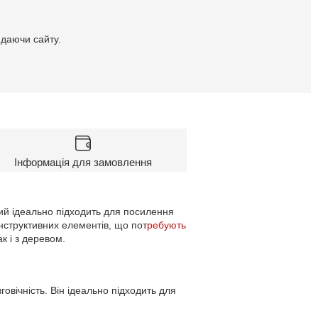
идаючи сайту.
Інформація для замовлення
ий ідеально підходить для посилення
онструктивних елементів, що пот
ребують
к і з деревом.
овічність. Він ідеально підходить для