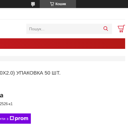
Кошик
Х2.0) УПАКОВКА 50 ШТ.
а
2526-к1
ити з