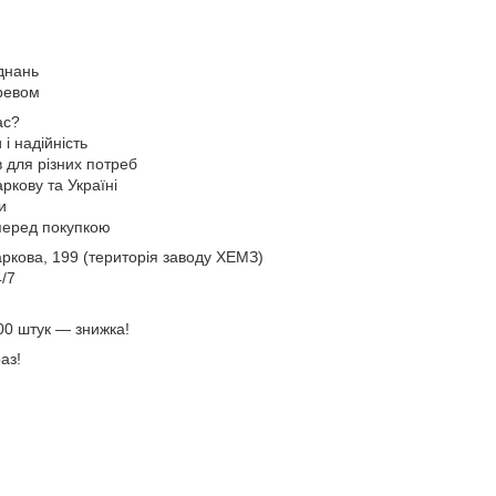
днань
еревом
ас?
 і надійність
в для різних потреб
ркову та Україні
и
 перед покупкою
Харкова, 199 (територія заводу ХЕМЗ)
4/7
00 штук — знижка!
аз!