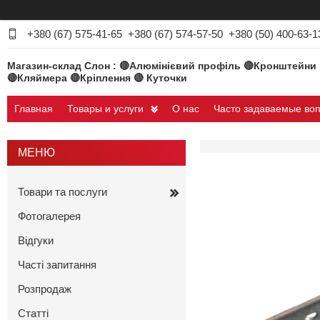
+380 (67) 575-41-65
+380 (67) 574-57-50
+380 (50) 400-63-1
Магазин-склад Слон : 🔴Алюмінієвий профіль 🔴Кронштейни
🔴Кляймера 🔴Кріплення 🔴 Куточки
Главная
Товары и услуги
О нас
Часто задаваемые во
Товари та послуги
Фотогалерея
Відгуки
Часті запитання
Розпродаж
Статті