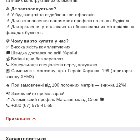
та інших конструктивних елементів.
🔺
Де застосовується?
📌 У будівництві та оздобленні вентфасадів;
📌 Для встановлення напрямних профілів на стінах будівель;
📌 Для кріплення утеплювача та облицювальних матеріалів на
фасадах будівель.
💎
Чому варто купити у нас?
✅ Висока якість комплектуючих
🚚 Швидка доставка по всій Україні
💰 Вигідні ціни без переплат
📞 Консультація спеціалістів перед покупкою
🏪 Самовивіз з магазину: пр-т. Героїв Харкова, 199 (територія
заводу ХЕМЗ).
🔥 При замовленні від 100 погонних метрів — знижка 12%!
📢 Замовляйте прямо зараз!
📍 Алюмінієвий профіль Магазин-склад Слон 🐘
📞 +380 (67) 575-41-65
Приховати
Характеристики