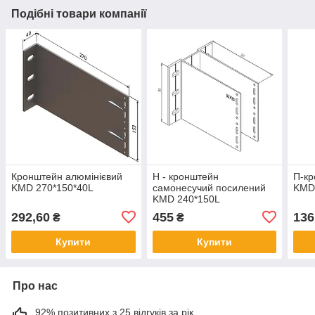
Подібні товари компанії
Кронштейн алюмінієвий
H - кронштейн
П-кр
KMD 270*150*40L
самонесучий посилений
KMD
KMD 240*150L
292,60
455
136
₴
₴
Купити
Купити
Про нас
92% позитивних з 25 відгуків за рік