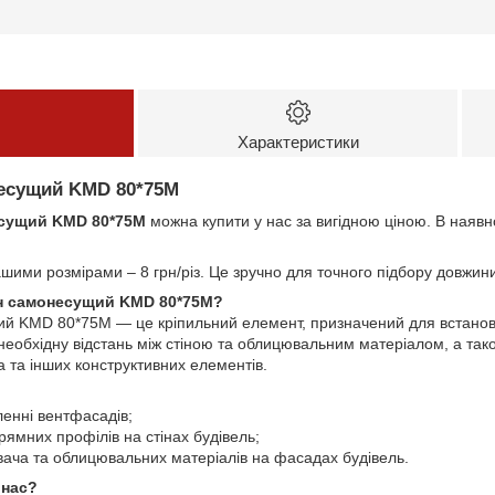
Характеристики
есущий KMD 80*75M
сущий KMD 80*75M
можна купити у нас за вигідною ціною. В наявно
ашими розмірами – 8 грн/різ. Це зручно для точного підбору довжини
н самонесущий KMD 80*75M?
й KMD 80*75M — це кріпильний елемент, призначений для встано
 необхідну відстань між стіною та облицювальним матеріалом, а та
 та інших конструктивних елементів.
ленні вентфасадів;
ямних профілів на стінах будівель;
вача та облицювальних матеріалів на фасадах будівель.
 нас?