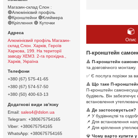
Магазин-склад Слон :
🔴Алюмінієвий профіль
🔴Кронштейни 🔴Кляймера
🔴Кріплення 🔴 Куточки
Опис
Алюмінієвий профіль Магазин-
склад Слон. Харків, Героїв
Харкова, 199. На території
П-кронштейн самон
заводу ХЕМЗ. 2-га прохідна.,
Харків, Україна
🔺
П-кронштейн самоне
та довговічного монтажу.
✅ Є послуга порізки за в
+380 (67) 575-41-65
🔺
Що таке П-кронштей
+380 (67) 574-57-50
П-кронштейн самонесущи
+380 (50) 400-63-13
будівель. Він забезпечує
встановлення утеплювача
🔺
Де застосовується?
sales4@dslon.ua
📌 У будівництві та оздоб
+380675754165
📌 Для встановлення напр
+380675754165
📌 Для кріплення утеплю
+380675754165
💎
Чому варто купити у