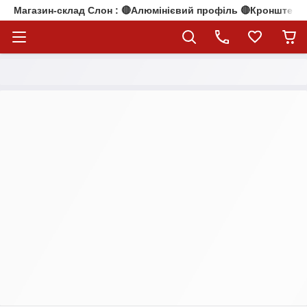
Магазин-склад Слон : 🔴Алюмінієвий профіль 🔴Кронштейни