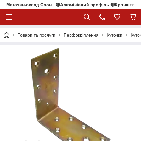
Магазин-склад Слон : 🔴Алюмінієвий профіль 🔴Кронштейни
Товари та послуги
Перфокріплення
Куточки
Куто