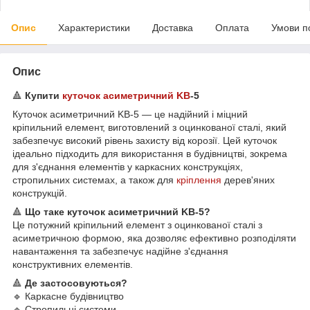
Опис
Характеристики
Доставка
Оплата
Умови п
Опис
🔺
Купити
куточок асиметричний KB
-5
Куточок асиметричний KB-5 — це надійний і міцний
кріпильний елемент, виготовлений з оцинкованої сталі, який
забезпечує високий рівень захисту від корозії. Цей куточок
ідеально підходить для використання в будівництві, зокрема
для з'єднання елементів у каркасних конструкціях,
стропильних системах, а також для
кріплення
дерев'яних
конструкцій.
🔺
Що таке куточок асиметричний KB-5?
Це потужний кріпильний елемент з оцинкованої сталі з
асиметричною формою, яка дозволяє ефективно розподіляти
навантаження та забезпечує надійне з'єднання
конструктивних елементів.
🔺
Де застосовуються?
🔹 Каркасне будівництво
🔹 Стропильні системи