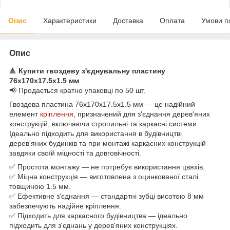
Опис
Характеристики
Доставка
Оплата
Умови п
Опис
🔺
Купити гвоздеву з'єднувальну пластину
76х170х17.5х1.5 мм
📢 Продається кратно упаковці по 50 шт.
Гвоздева пластина 76х170х17.5х1.5 мм — це надійний
елемент
кріплення
, призначений для з'єднання дерев'яних
конструкцій, включаючи стропильні та каркасні системи.
Ідеально підходить для використання в будівництві
дерев'яних будинків та при монтажі каркасних конструкцій
завдяки своїй міцності та довговічності.
✅ Простота монтажу — не потребує використання цвяхів.
✅ Міцна конструкція — виготовлена з оцинкованої сталі
товщиною 1.5 мм.
✅ Ефективне з'єднання — стандартні зубці висотою 8 мм
забезпечують надійне кріплення.
✅ Підходить для каркасного будівництва — ідеально
підходить для з'єднань у дерев'яних конструкціях.