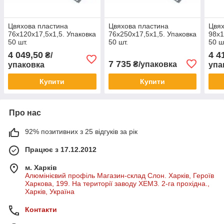
Цвяхова пластина
Цвяхова пластина
Цвях
76х120х17,5х1,5. Упаковка
76х250х17,5х1,5. Упаковка
98х1
50 шт.
50 шт.
50 ш
4 049,50
4 4
₴/
7 735
₴/упаковка
упаковка
упа
Купити
Купити
Про нас
92% позитивних з 25 відгуків за рік
Працює з 17.12.2012
м. Харків
Алюмінієвий профіль Магазин-склад Слон. Харків, Героїв
Харкова, 199. На території заводу ХЕМЗ. 2-га прохідна.,
Харків, Україна
Контакти