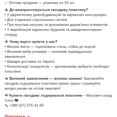
✅ Оптова продажа — упаковка по 50 шт.
🔺
Де використовується гвоздеву пластину?
• У дерев'яному домобудівництві та каркасних конструкціях.
• Для з'єднання стропильних систем.
• При монтажі несучих та допоміжних дерев'яних елементів.
• У виробництві каркасних будинків та швидкомонтажних
споруд.
💎
Чому варто купити у нас?
• Висока якість — оцинкована сталь, стійка до корозії.
• Великий вибір розмірів — можливе індивідуальне
замовлення.
• Швидка доставка по Україні.
• Консультації спеціалістів — допоможемо вибрати необхідні
пластини.
🔥
Великий замовлення — велика знижка!
Замовляйте
гвоздеві з'єднувальні пластини прямо зараз і отримуйте
вигідні умови на оптові закупівлі!
📢
Купити гвоздеві з'єднувальні пластини
– Магазин-склад
Слон 🐘
📞 +380 (67) 575-41-65
Приховати