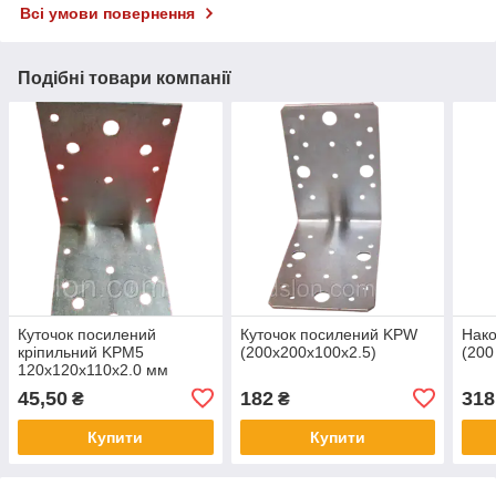
Всі умови повернення
Подібні товари компанії
Куточок посилений
Куточок посилений KPW
Нако
кріпильний KPM5
(200х200х100х2.5)
(200
120х120х110х2.0 мм
45,50
182
318
₴
₴
Купити
Купити