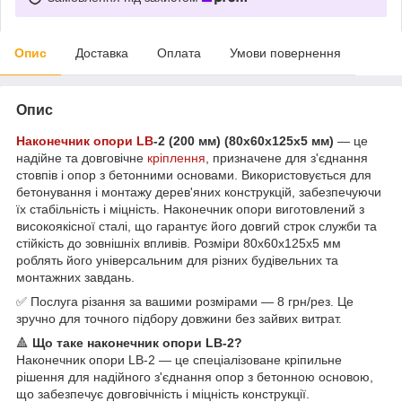
Опис
Доставка
Оплата
Умови повернення
Опис
Наконечник опори LB
-2 (200 мм) (80х60х125х5 мм)
— це
надійне та довговічне
кріплення
, призначене для з'єднання
стовпів і опор з бетонними основами. Використовується для
бетонування і монтажу дерев'яних конструкцій, забезпечуючи
їх стабільність і міцність. Наконечник опори виготовлений з
високоякісної сталі, що гарантує його довгий строк служби та
стійкість до зовнішніх впливів. Розміри 80х60х125х5 мм
роблять його універсальним для різних будівельних та
монтажних завдань.
✅ Послуга різання за вашими розмірами — 8 грн/рез. Це
зручно для точного підбору довжини без зайвих витрат.
🔺
Що таке наконечник опори LB-2?
Наконечник опори LB-2 — це спеціалізоване кріпильне
рішення для надійного з'єднання опор з бетонною основою,
що забезпечує довговічність і міцність конструкції.