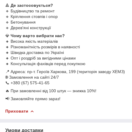
🔺
Де застосовується?
🔹 Будівництво та ремонт
🔹 Кріплення стовпів і опор
🔹 Бетонування
🔹 Дерев'яні конструкції
💎
Чому варто вибрати нас?
🔸 Висока якість матеріалів
🔸 Різноманітність розмірів в наявності
🔸 Швидка доставка по Україні
🔸 Опт і роздріб за вигідними цінами
🔸 Консультація фахівців перед покупкою
📍 Адреса: пр-т. Героїв Харкова, 199 (територія заводу ХЕМЗ)
🌐 Замовлення на сайті 24/7
📞 +380 (67) 575-41-65
🔥 При замовленні від 100 штук — знижка 10%!
📢 Замовляйте прямо зараз!
Приховати
Умови доставки