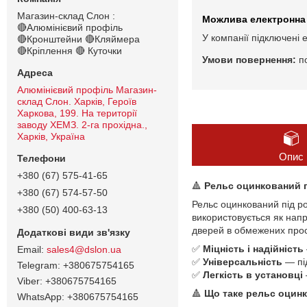
Магазин-склад Слон :
🔴Алюмінієвий профіль
У компанії підключені 
🔴Кронштейни 🔴Кляймера
🔴Кріплення 🔴 Куточки
п
Алюмінієвий профіль Магазин-
склад Слон. Харків, Героїв
Харкова, 199. На території
заводу ХЕМЗ. 2-га прохідна.,
Харків, Україна
Опис
+380 (67) 575-41-65
🔺
Рельс оцинкований п
+380 (67) 574-57-50
Рельс оцинкований під р
+380 (50) 400-63-13
використовується як нап
дверей в обмежених прост
✅
Міцність і надійність
sales4@dslon.ua
✅
Універсальність
— під
+380675754165
✅
Легкість в установці
+380675754165
🔺
Що таке рельс оцинк
+380675754165