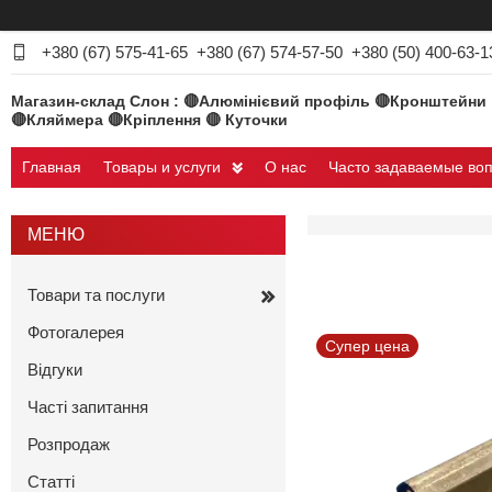
+380 (67) 575-41-65
+380 (67) 574-57-50
+380 (50) 400-63-1
Магазин-склад Слон : 🔴Алюмінієвий профіль 🔴Кронштейни
🔴Кляймера 🔴Кріплення 🔴 Куточки
Главная
Товары и услуги
О нас
Часто задаваемые во
Товари та послуги
Фотогалерея
Супер цена
Відгуки
Часті запитання
Розпродаж
Статті