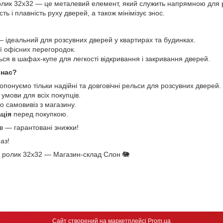
олик 32х32 — це металевий елемент, який служить напрямною для р
сть і плавність руху дверей, а також мінімізує знос.
 ідеальний для розсувних дверей у квартирах та будинках.
ї офісних перегородок.
ся в шафах-купе для легкості відкривання і закривання дверей.
 нас?
понуємо тільки надійні та довговічні рельси для розсувних дверей.
 умови для всіх покупців.
о самовивіз з магазину.
ція
перед покупкою.
в — гарантовані знижки!
аз!
д ролик 32х32 — Магазин-склад Слон 🐘
Сайт створений на маркетплейсі
Prom.ua