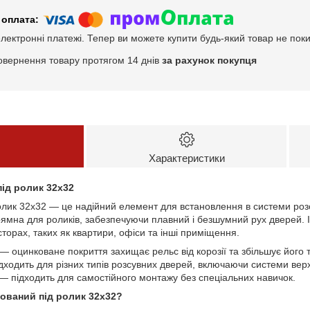
електронні платежі. Тепер ви можете купити будь-який товар не пок
овернення товару протягом 14 днів
за рахунок покупця
Характеристики
ід ролик 32х32
олик 32х32 — це надійний елемент для встановлення в системи роз
рямна для роликів, забезпечуючи плавний і безшумний рух дверей. 
орах, таких як квартири, офіси та інші приміщення.
— оцинковане покриття захищає рельс від корозії та збільшує його 
ходить для різних типів розсувних дверей, включаючи системи вер
— підходить для самостійного монтажу без спеціальних навичок.
ований під ролик 32х32?