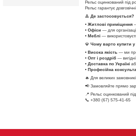
Рельс оцинкований під р
Рельс гарантує довговічні
🔺
Де застосовується?
•
Житлові приміщення
—
•
Офіси
— для організаці
•
Меблі
— використовуєть
💎
Чому варто купити у
•
Висока якість
— ми про
•
Опт і роздріб
— вигідні
•
Доставка по Україні
аб
•
Професійна консульта
🔥 Для великих замовникі
📢 Замовляйте прямо зар
📍 Рельс оцинкований пі
📞 +380 (67) 575-41-65