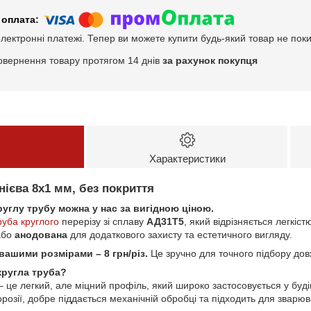
електронні платежі. Тепер ви можете купити будь-який товар не пок
овернення товару протягом 14 днів
за рахунок покупця
Характеристики
нієва 8х1 мм, без покриття
руглу трубу можна у нас за вигідною ціною.
руба круглого
перерізу зі сплаву
АД31Т5
, який відрізняється легкістю
бо
анодована
для додаткового захисту та естетичного вигляду.
 вашими розмірами – 8 грн/різ.
Це зручно для точного підбору дов
кругла труба?
– це легкий, але міцний профіль, який широко застосовується у буд
орозії, добре піддається механічній обробці та підходить для зварю