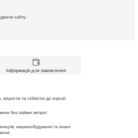
идаючи сайту.
Інформація для замовлення
, міцністю та стійкістю до корозії.
жини без зайвих витрат.
івництві, машинобудуванні та інших
вання.