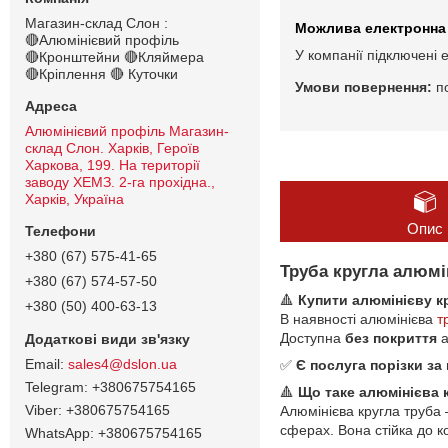
Магазин-склад Слон :
🔴Алюмінієвий профіль
У компанії підключені 
🔴Кронштейни 🔴Кляймера
🔴Кріплення 🔴 Куточки
п
Алюмінієвий профіль Магазин-
склад Слон. Харків, Героїв
Харкова, 199. На території
заводу ХЕМЗ. 2-га прохідна.,
Харків, Україна
Опис
+380 (67) 575-41-65
Труба кругла алюмі
+380 (67) 574-57-50
🔺
Купити алюмінієву к
+380 (50) 400-63-13
В наявності алюмінієва
т
Доступна
без покриття
а
sales4@dslon.ua
✅
Є послуга порізки за
+380675754165
🔺
Що таке алюмінієва 
+380675754165
Алюмінієва кругла труба 
сферах. Вона стійка до к
+380675754165