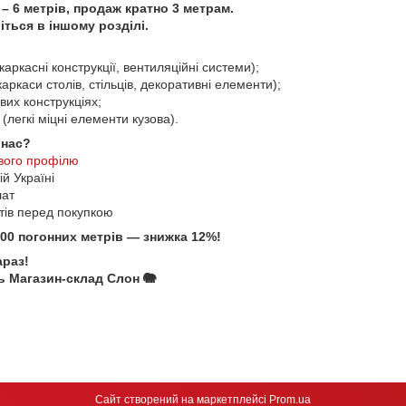
– 6 метрів, продаж кратно 3 метрам.
ться в іншому розділі.
каркасні конструкції, вентиляційні системи);
аркаси столів, стільців, декоративні елементи);
вих конструкціях;
(легкі міцні елементи кузова).
 нас?
вого профілю
й Україні
лат
стів перед покупкою
100 погонних метрів — знижка 12%!
араз!
 Магазин-склад Слон 🐘
Сайт створений на маркетплейсі
Prom.ua