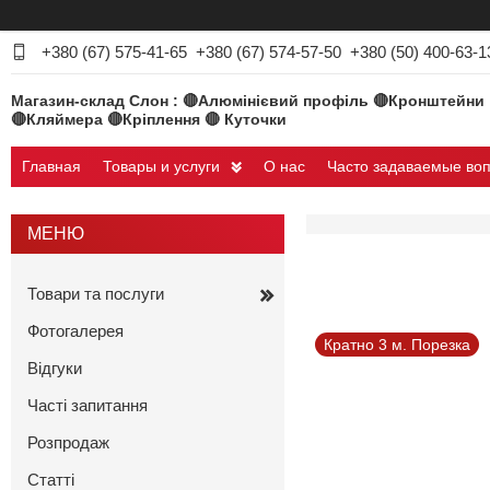
+380 (67) 575-41-65
+380 (67) 574-57-50
+380 (50) 400-63-1
Магазин-склад Слон : 🔴Алюмінієвий профіль 🔴Кронштейни
🔴Кляймера 🔴Кріплення 🔴 Куточки
Главная
Товары и услуги
О нас
Часто задаваемые во
Товари та послуги
Фотогалерея
Кратно 3 м. Порезка
Відгуки
Часті запитання
Розпродаж
Статті