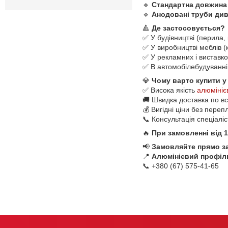
🔹
Стандартна довжина 
🔹
Анодовані труби диві
🔺
Де застосовується?
✅ У будівництві (перила, 
✅ У виробництві меблів (к
✅ У рекламних і виставко
✅ В автомобілебудуванні 
💎
Чому варто купити у
✅ Висока якість
алюмініє
🚚 Швидка доставка по всі
💰 Вигідні ціни без переп
📞 Консультація спеціалі
🔥
При замовленні від 
📢
Замовляйте прямо з
📍
Алюмінієвий профіль
📞 +380 (67) 575-41-65