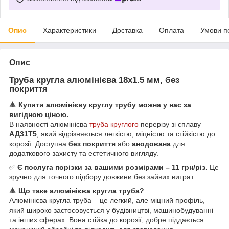
Опис
Характеристики
Доставка
Оплата
Умови п
Опис
Труба кругла алюмінієва 18х1.5 мм, без
покриття
🔺
Купити алюмінієву круглу трубу можна у нас за
вигідною ціною.
В наявності алюмінієва
труба круглого
перерізу зі сплаву
АД31Т5
, який відрізняється легкістю, міцністю та стійкістю до
корозії. Доступна
без покриття
або
анодована
для
додаткового захисту та естетичного вигляду.
✅
Є послуга порізки за вашими розмірами – 11 грн/різ.
Це
зручно для точного підбору довжини без зайвих витрат.
🔺
Що таке алюмінієва кругла труба?
Алюмінієва кругла труба – це легкий, але міцний профіль,
який широко застосовується у будівництві, машинобудуванні
та інших сферах. Вона стійка до корозії, добре піддається