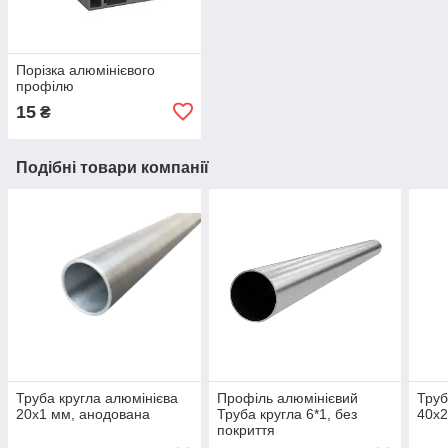
Порізка алюмінієвого
профілю
15
₴
Подібні товари компанії
Труба кругла алюмінієва
Профіль алюмінієвий
Труб
20х1 мм, анодована
Труба кругла 6*1, без
40х2
покриття