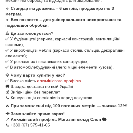
механічній обробці та підходить для зварювання.
🔹
Стандартна довжина – 6 метрів, продаж кратно 3
метрам.
🔹
Без покриття – для універсального використання та
подальшої обробки.
🔺
Де застосовується?
✅ У будівництві (перила, каркасні конструкції, вентиляційні
системи);
✅ У виробництві меблів (каркаси столів, стільців, декоративні
елементи);
✅ У рекламних і виставкових конструкціях;
✅ В автомобілебудуванні (легкі міцні елементи кузова).
💎
Чому варто купити у нас?
✅ Висока якість
алюмінієвого профілю
🚚 Швидка доставка по всій Україні
💰 Вигідні ціни без переплат
📞 Консультація спеціалістів перед покупкою
🔥
При замовленні від 100 погонних метрів — знижка 12%!
📢
Замовляйте прямо зараз!
📍
Алюмінієвий профіль Магазин-склад Слон 🐘
📞 +380 (67) 575-41-65